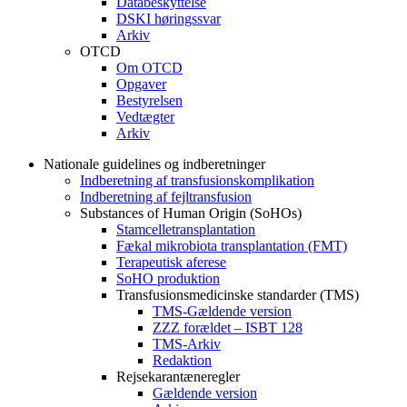
Databeskyttelse
DSKI høringssvar
Arkiv
OTCD
Om OTCD
Opgaver
Bestyrelsen
Vedtægter
Arkiv
Nationale guidelines og indberetninger
Indberetning af transfusionskomplikation
Indberetning af fejltransfusion
Substances of Human Origin (SoHOs)
Stamcelletransplantation
Fækal mikrobiota transplantation (FMT)
Terapeutisk aferese
SoHO produktion
Transfusionsmedicinske standarder (TMS)
TMS-Gældende version
ZZZ forældet – ISBT 128
TMS-Arkiv
Redaktion
Rejsekarantæneregler
Gældende version