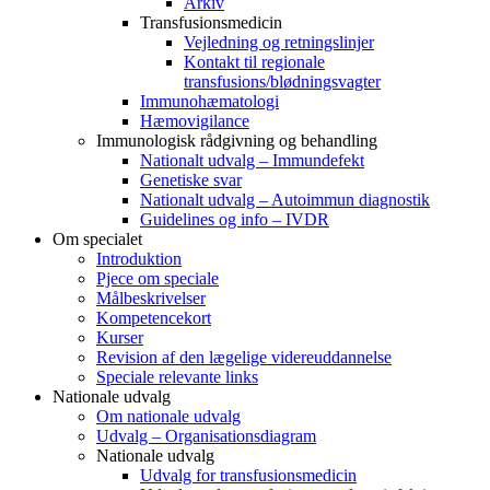
Arkiv
Transfusionsmedicin
Vejledning og retningslinjer
Kontakt til regionale
transfusions/blødningsvagter
Immunohæmatologi
Hæmovigilance
Immunologisk rådgivning og behandling
Nationalt udvalg – Immundefekt
Genetiske svar
Nationalt udvalg – Autoimmun diagnostik
Guidelines og info – IVDR
Om specialet
Introduktion
Pjece om speciale
Målbeskrivelser
Kompetencekort
Kurser
Revision af den lægelige videreuddannelse
Speciale relevante links
Nationale udvalg
Om nationale udvalg
Udvalg – Organisationsdiagram
Nationale udvalg
Udvalg for transfusionsmedicin