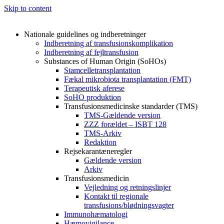
Skip to content
Nationale guidelines og indberetninger
Indberetning af transfusionskomplikation
Indberetning af fejltransfusion
Substances of Human Origin (SoHOs)
Stamcelletransplantation
Fækal mikrobiota transplantation (FMT)
Terapeutisk aferese
SoHO produktion
Transfusionsmedicinske standarder (TMS)
TMS-Gældende version
ZZZ forældet – ISBT 128
TMS-Arkiv
Redaktion
Rejsekarantæneregler
Gældende version
Arkiv
Transfusionsmedicin
Vejledning og retningslinjer
Kontakt til regionale
transfusions/blødningsvagter
Immunohæmatologi
Hæmovigilance