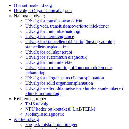
Om nationale udvalg
Udvalg – Organisationsdiagram
Nationale udvalg
Udvalg for transfusionsmedicin
Udvalg vedr. transfusionsoverførte infektioner
Udvalg for immunhæmatologi
Udvalg for hæmovigilance
Udvalg for stamcellemobilisering/høst og autolog
stamcelletransplantation
Udvalg for cellulær terapi
Udvalg for autoimmun diagnostik
Udvalg for immundefekter
Udvalg for monitorering af immunmodulerende
behandling
Udvalg for allogen stamcelletransplantation
Udvalg for solid organtransplantation
Udvalg for efteruddannelse for kliniske akademikere i
klinisk immunologi
Referencegrupper
TMS udvalg
NPU koder og kontakt til LABTERM
Molekylærdiagnostik
Andre udvalg
Yngre kliniske immunologer