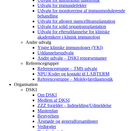
Udvalg for autoimmun diagnostik
Udvalg for immundefekter
Udvalg for monitorering af immunmodulerende
behandling
Udvalg for allogen stamcelltransplantation
Udvalg for solid organtransplantation
Udvalg for efteruddannelse for kliniske
akademikere i klinisk immunologi
Andre udvalg
Yngre kliniske immunologer (YKI)
Uddannelsesudvalg
Andre udvalg – DSKI repræsentanter
Referencegrupper
Referencegruppe – TMS udvalg
NPU Koder og kontakt til LABTERM
Referencegruppe – Molekylærdiagnostik
Organisation
DSKI
Om DSKI
Medlem af DKSI
ZZZ forældet – Indmelding/Udmeldelse
Masterplan
Bestyrelsen
Årsmøde og generalforsamlinger
Vedtægter