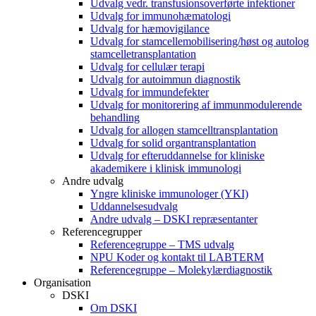
Udvalg vedr. transfusionsoverførte infektioner
Udvalg for immunohæmatologi
Udvalg for hæmovigilance
Udvalg for stamcellemobilisering/høst og autolog
stamcelletransplantation
Udvalg for cellulær terapi
Udvalg for autoimmun diagnostik
Udvalg for immundefekter
Udvalg for monitorering af immunmodulerende
behandling
Udvalg for allogen stamcelltransplantation
Udvalg for solid organtransplantation
Udvalg for efteruddannelse for kliniske
akademikere i klinisk immunologi
Andre udvalg
Yngre kliniske immunologer (YKI)
Uddannelsesudvalg
Andre udvalg – DSKI repræsentanter
Referencegrupper
Referencegruppe – TMS udvalg
NPU Koder og kontakt til LABTERM
Referencegruppe – Molekylærdiagnostik
Organisation
DSKI
Om DSKI