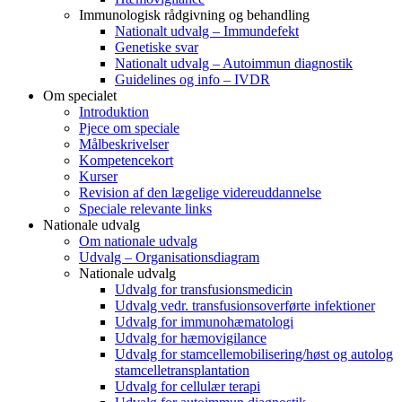
Immunologisk rådgivning og behandling
Nationalt udvalg – Immundefekt
Genetiske svar
Nationalt udvalg – Autoimmun diagnostik
Guidelines og info – IVDR
Om specialet
Introduktion
Pjece om speciale
Målbeskrivelser
Kompetencekort
Kurser
Revision af den lægelige videreuddannelse
Speciale relevante links
Nationale udvalg
Om nationale udvalg
Udvalg – Organisationsdiagram
Nationale udvalg
Udvalg for transfusionsmedicin
Udvalg vedr. transfusionsoverførte infektioner
Udvalg for immunohæmatologi
Udvalg for hæmovigilance
Udvalg for stamcellemobilisering/høst og autolog
stamcelletransplantation
Udvalg for cellulær terapi