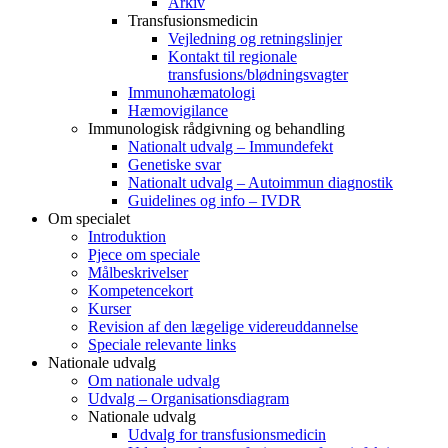
Arkiv
Transfusionsmedicin
Vejledning og retningslinjer
Kontakt til regionale
transfusions/blødningsvagter
Immunohæmatologi
Hæmovigilance
Immunologisk rådgivning og behandling
Nationalt udvalg – Immundefekt
Genetiske svar
Nationalt udvalg – Autoimmun diagnostik
Guidelines og info – IVDR
Om specialet
Introduktion
Pjece om speciale
Målbeskrivelser
Kompetencekort
Kurser
Revision af den lægelige videreuddannelse
Speciale relevante links
Nationale udvalg
Om nationale udvalg
Udvalg – Organisationsdiagram
Nationale udvalg
Udvalg for transfusionsmedicin