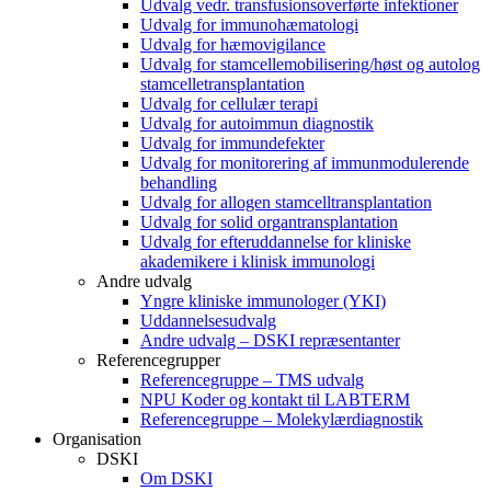
Udvalg vedr. transfusionsoverførte infektioner
Udvalg for immunohæmatologi
Udvalg for hæmovigilance
Udvalg for stamcellemobilisering/høst og autolog
stamcelletransplantation
Udvalg for cellulær terapi
Udvalg for autoimmun diagnostik
Udvalg for immundefekter
Udvalg for monitorering af immunmodulerende
behandling
Udvalg for allogen stamcelltransplantation
Udvalg for solid organtransplantation
Udvalg for efteruddannelse for kliniske
akademikere i klinisk immunologi
Andre udvalg
Yngre kliniske immunologer (YKI)
Uddannelsesudvalg
Andre udvalg – DSKI repræsentanter
Referencegrupper
Referencegruppe – TMS udvalg
NPU Koder og kontakt til LABTERM
Referencegruppe – Molekylærdiagnostik
Organisation
DSKI
Om DSKI