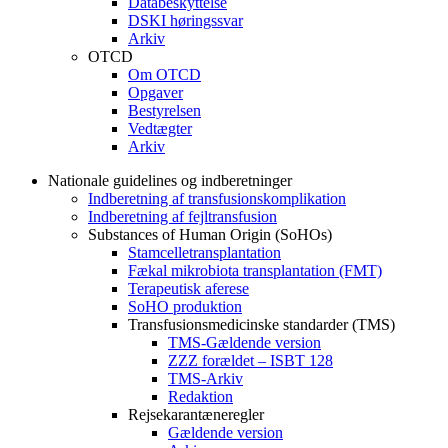
Databeskyttelse
DSKI høringssvar
Arkiv
OTCD
Om OTCD
Opgaver
Bestyrelsen
Vedtægter
Arkiv
Nationale guidelines og indberetninger
Indberetning af transfusionskomplikation
Indberetning af fejltransfusion
Substances of Human Origin (SoHOs)
Stamcelletransplantation
Fækal mikrobiota transplantation (FMT)
Terapeutisk aferese
SoHO produktion
Transfusionsmedicinske standarder (TMS)
TMS-Gældende version
ZZZ forældet – ISBT 128
TMS-Arkiv
Redaktion
Rejsekarantæneregler
Gældende version