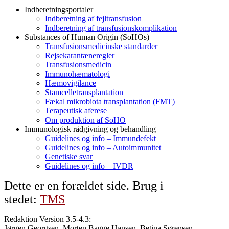
Indberetningsportaler
Indberetning af fejltransfusion
Indberetning af transfusionskomplikation
Substances of Human Origin (SoHOs)
Transfusionsmedicinske standarder
Rejsekarantæneregler
Transfusionsmedicin
Immunohæmatologi
Hæmovigilance
Stamcelletransplantation
Fækal mikrobiota transplantation (FMT)
Terapeutisk aferese
Om produktion af SoHO
Immunologisk rådgivning og behandling
Guidelines og info – Immundefekt
Guidelines og info – Autoimmunitet
Genetiske svar
Guidelines og info – IVDR
Dette er en forældet side. Brug i
stedet:
TMS
Redaktion Version 3.5-4.3:
Jørgen Georgsen, Morten Bagge Hansen, Betina Sørensen