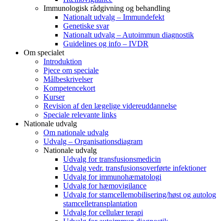
Immunologisk rådgivning og behandling
Nationalt udvalg – Immundefekt
Genetiske svar
Nationalt udvalg – Autoimmun diagnostik
Guidelines og info – IVDR
Om specialet
Introduktion
Pjece om speciale
Målbeskrivelser
Kompetencekort
Kurser
Revision af den lægelige videreuddannelse
Speciale relevante links
Nationale udvalg
Om nationale udvalg
Udvalg – Organisationsdiagram
Nationale udvalg
Udvalg for transfusionsmedicin
Udvalg vedr. transfusionsoverførte infektioner
Udvalg for immunohæmatologi
Udvalg for hæmovigilance
Udvalg for stamcellemobilisering/høst og autolog
stamcelletransplantation
Udvalg for cellulær terapi