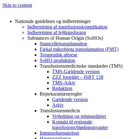
Skip to content
Nationale guidelines og indberetninger
Indberetning af transfusionskomplikation
Indberetning af fejltransfusion
Substances of Human Origin (SoHOs)
Stamcelletransplantation
Fækal mikrobiota transplantation (FMT)
Terapeutisk aferese
SoHO produktion
Transfusionsmedicinske standarder (TMS)
TMS-Gældende version
ZZZ forældet – ISBT 128
TMS-Arkiv
Redaktion
Rejsekarantæneregler
Gældende version
Arkiv
Transfusionsmedicin
Vejledning og retningslinjer
Kontakt til regionale
transfusions/blødningsvagter
Immunohæmatologi
Hæmovigilance