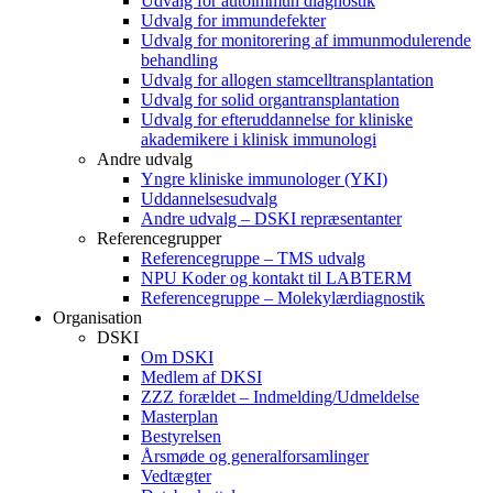
Udvalg for autoimmun diagnostik
Udvalg for immundefekter
Udvalg for monitorering af immunmodulerende
behandling
Udvalg for allogen stamcelltransplantation
Udvalg for solid organtransplantation
Udvalg for efteruddannelse for kliniske
akademikere i klinisk immunologi
Andre udvalg
Yngre kliniske immunologer (YKI)
Uddannelsesudvalg
Andre udvalg – DSKI repræsentanter
Referencegrupper
Referencegruppe – TMS udvalg
NPU Koder og kontakt til LABTERM
Referencegruppe – Molekylærdiagnostik
Organisation
DSKI
Om DSKI
Medlem af DKSI
ZZZ forældet – Indmelding/Udmeldelse
Masterplan
Bestyrelsen
Årsmøde og generalforsamlinger
Vedtægter