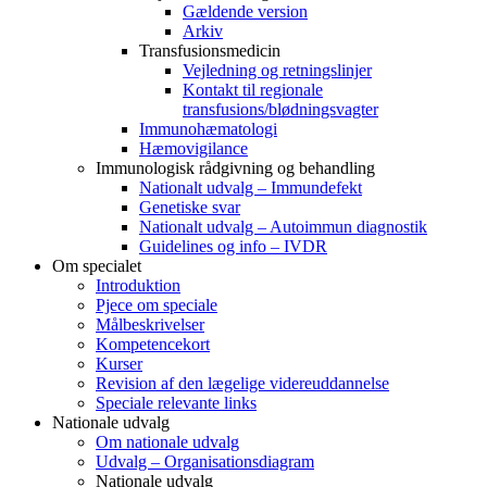
Gældende version
Arkiv
Transfusionsmedicin
Vejledning og retningslinjer
Kontakt til regionale
transfusions/blødningsvagter
Immunohæmatologi
Hæmovigilance
Immunologisk rådgivning og behandling
Nationalt udvalg – Immundefekt
Genetiske svar
Nationalt udvalg – Autoimmun diagnostik
Guidelines og info – IVDR
Om specialet
Introduktion
Pjece om speciale
Målbeskrivelser
Kompetencekort
Kurser
Revision af den lægelige videreuddannelse
Speciale relevante links
Nationale udvalg
Om nationale udvalg
Udvalg – Organisationsdiagram
Nationale udvalg