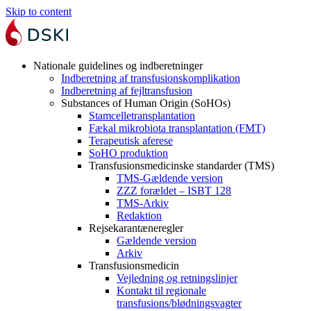
Skip to content
Nationale guidelines og indberetninger
Indberetning af transfusionskomplikation
Indberetning af fejltransfusion
Substances of Human Origin (SoHOs)
Stamcelletransplantation
Fækal mikrobiota transplantation (FMT)
Terapeutisk aferese
SoHO produktion
Transfusionsmedicinske standarder (TMS)
TMS-Gældende version
ZZZ forældet – ISBT 128
TMS-Arkiv
Redaktion
Rejsekarantæneregler
Gældende version
Arkiv
Transfusionsmedicin
Vejledning og retningslinjer
Kontakt til regionale
transfusions/blødningsvagter