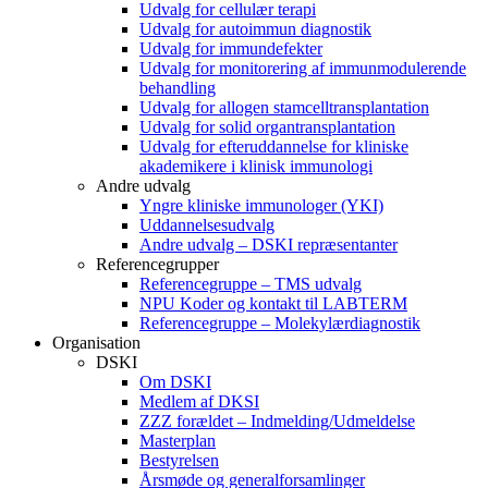
Udvalg for cellulær terapi
Udvalg for autoimmun diagnostik
Udvalg for immundefekter
Udvalg for monitorering af immunmodulerende
behandling
Udvalg for allogen stamcelltransplantation
Udvalg for solid organtransplantation
Udvalg for efteruddannelse for kliniske
akademikere i klinisk immunologi
Andre udvalg
Yngre kliniske immunologer (YKI)
Uddannelsesudvalg
Andre udvalg – DSKI repræsentanter
Referencegrupper
Referencegruppe – TMS udvalg
NPU Koder og kontakt til LABTERM
Referencegruppe – Molekylærdiagnostik
Organisation
DSKI
Om DSKI
Medlem af DKSI
ZZZ forældet – Indmelding/Udmeldelse
Masterplan
Bestyrelsen
Årsmøde og generalforsamlinger