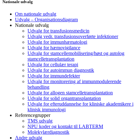
Nationale udvalg
Om nationale udvalg
Udvalg – Organisationsdiagram
Nationale udvalg
Udvalg for transfusionsmedicin
Udvalg vedr. transfusionsoverførte infektioner
Udvalg for immunhæmatologi
Udvalg for hæmovigilance
Udvalg for stamcellemobilisering/høst og autolog
stamcelletransplantation
Udvalg for cellulær terapi
Udvalg for autoimmun diagnostik
Udvalg for immundefekter
Udvalg for monitorering af immunmodulerende
behandling
Udvalg for allogen stamcelletransplantation
Udvalg for solid organtransplantation
Udvalg for efteruddannelse for kliniske akademikere i
klinisk immunologi
Referencegrupper
TMS udvalg
NPU koder og kontakt til LABTERM
Molekylærdiagnostik
Andre udvalg