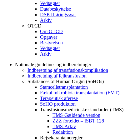
Vedtægter
Databeskyttelse
DSKI høringssvar
Arkiv
OTCD
Om OTCD
Opgaver
Bestyrelsen
Vedtægter
Arkiv
Nationale guidelines og indberetninger
Indberetning af transfusionskomplikation
Indberetning af fejltransfusion
Substances of Human Origin (SoHOs)
Stamcelletransplantation
Fækal mikrobiota transplantation (FMT)
Terapeutisk aferese
SoHO produktion
Transfusionsmedicinske standarder (TMS)
TMS-Gældende version
ZZZ forældet – ISBT 128
TMS-Arkiv
Redaktion
Rejsekarantæneregler