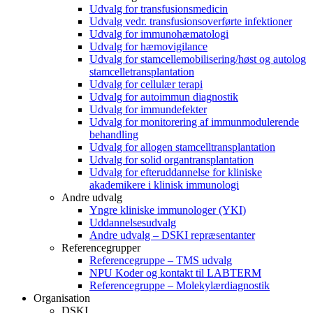
Udvalg for transfusionsmedicin
Udvalg vedr. transfusionsoverførte infektioner
Udvalg for immunohæmatologi
Udvalg for hæmovigilance
Udvalg for stamcellemobilisering/høst og autolog
stamcelletransplantation
Udvalg for cellulær terapi
Udvalg for autoimmun diagnostik
Udvalg for immundefekter
Udvalg for monitorering af immunmodulerende
behandling
Udvalg for allogen stamcelltransplantation
Udvalg for solid organtransplantation
Udvalg for efteruddannelse for kliniske
akademikere i klinisk immunologi
Andre udvalg
Yngre kliniske immunologer (YKI)
Uddannelsesudvalg
Andre udvalg – DSKI repræsentanter
Referencegrupper
Referencegruppe – TMS udvalg
NPU Koder og kontakt til LABTERM
Referencegruppe – Molekylærdiagnostik
Organisation
DSKI