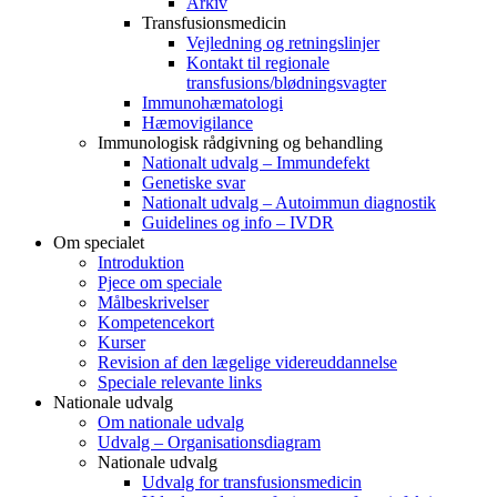
Arkiv
Transfusionsmedicin
Vejledning og retningslinjer
Kontakt til regionale
transfusions/blødningsvagter
Immunohæmatologi
Hæmovigilance
Immunologisk rådgivning og behandling
Nationalt udvalg – Immundefekt
Genetiske svar
Nationalt udvalg – Autoimmun diagnostik
Guidelines og info – IVDR
Om specialet
Introduktion
Pjece om speciale
Målbeskrivelser
Kompetencekort
Kurser
Revision af den lægelige videreuddannelse
Speciale relevante links
Nationale udvalg
Om nationale udvalg
Udvalg – Organisationsdiagram
Nationale udvalg
Udvalg for transfusionsmedicin