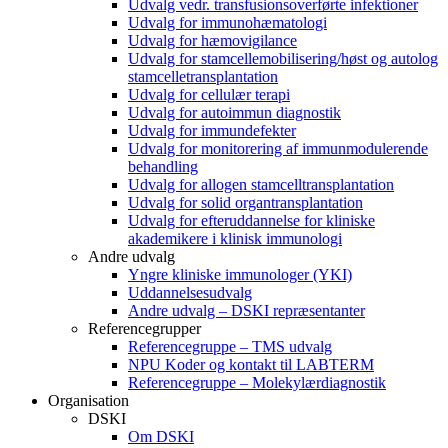
Udvalg vedr. transfusionsoverførte infektioner
Udvalg for immunohæmatologi
Udvalg for hæmovigilance
Udvalg for stamcellemobilisering/høst og autolog
stamcelletransplantation
Udvalg for cellulær terapi
Udvalg for autoimmun diagnostik
Udvalg for immundefekter
Udvalg for monitorering af immunmodulerende
behandling
Udvalg for allogen stamcelltransplantation
Udvalg for solid organtransplantation
Udvalg for efteruddannelse for kliniske
akademikere i klinisk immunologi
Andre udvalg
Yngre kliniske immunologer (YKI)
Uddannelsesudvalg
Andre udvalg – DSKI repræsentanter
Referencegrupper
Referencegruppe – TMS udvalg
NPU Koder og kontakt til LABTERM
Referencegruppe – Molekylærdiagnostik
Organisation
DSKI
Om DSKI