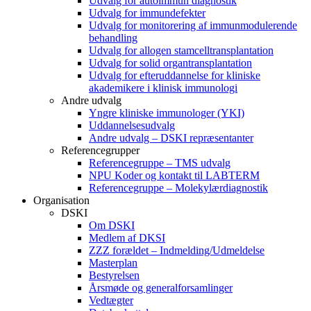
Udvalg for autoimmun diagnostik
Udvalg for immundefekter
Udvalg for monitorering af immunmodulerende
behandling
Udvalg for allogen stamcelltransplantation
Udvalg for solid organtransplantation
Udvalg for efteruddannelse for kliniske
akademikere i klinisk immunologi
Andre udvalg
Yngre kliniske immunologer (YKI)
Uddannelsesudvalg
Andre udvalg – DSKI repræsentanter
Referencegrupper
Referencegruppe – TMS udvalg
NPU Koder og kontakt til LABTERM
Referencegruppe – Molekylærdiagnostik
Organisation
DSKI
Om DSKI
Medlem af DKSI
ZZZ forældet – Indmelding/Udmeldelse
Masterplan
Bestyrelsen
Årsmøde og generalforsamlinger
Vedtægter