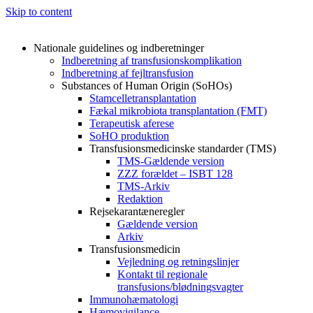
Skip to content
Nationale guidelines og indberetninger
Indberetning af transfusionskomplikation
Indberetning af fejltransfusion
Substances of Human Origin (SoHOs)
Stamcelletransplantation
Fækal mikrobiota transplantation (FMT)
Terapeutisk aferese
SoHO produktion
Transfusionsmedicinske standarder (TMS)
TMS-Gældende version
ZZZ forældet – ISBT 128
TMS-Arkiv
Redaktion
Rejsekarantæneregler
Gældende version
Arkiv
Transfusionsmedicin
Vejledning og retningslinjer
Kontakt til regionale
transfusions/blødningsvagter
Immunohæmatologi
Hæmovigilance