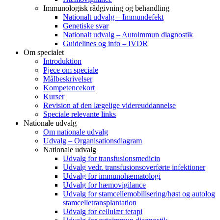
Immunologisk rådgivning og behandling
Nationalt udvalg – Immundefekt
Genetiske svar
Nationalt udvalg – Autoimmun diagnostik
Guidelines og info – IVDR
Om specialet
Introduktion
Pjece om speciale
Målbeskrivelser
Kompetencekort
Kurser
Revision af den lægelige videreuddannelse
Speciale relevante links
Nationale udvalg
Om nationale udvalg
Udvalg – Organisationsdiagram
Nationale udvalg
Udvalg for transfusionsmedicin
Udvalg vedr. transfusionsoverførte infektioner
Udvalg for immunohæmatologi
Udvalg for hæmovigilance
Udvalg for stamcellemobilisering/høst og autolog
stamcelletransplantation
Udvalg for cellulær terapi