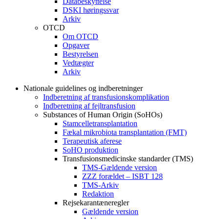
Databeskyttelse
DSKI høringssvar
Arkiv
OTCD
Om OTCD
Opgaver
Bestyrelsen
Vedtægter
Arkiv
Nationale guidelines og indberetninger
Indberetning af transfusionskomplikation
Indberetning af fejltransfusion
Substances of Human Origin (SoHOs)
Stamcelletransplantation
Fækal mikrobiota transplantation (FMT)
Terapeutisk aferese
SoHO produktion
Transfusionsmedicinske standarder (TMS)
TMS-Gældende version
ZZZ forældet – ISBT 128
TMS-Arkiv
Redaktion
Rejsekarantæneregler
Gældende version