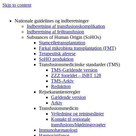
Skip to content
Nationale guidelines og indberetninger
Indberetning af transfusionskomplikation
Indberetning af fejltransfusion
Substances of Human Origin (SoHOs)
Stamcelletransplantation
Fækal mikrobiota transplantation (FMT)
Terapeutisk aferese
SoHO produktion
Transfusionsmedicinske standarder (TMS)
TMS-Gældende version
ZZZ forældet – ISBT 128
TMS-Arkiv
Redaktion
Rejsekarantæneregler
Gældende version
Arkiv
Transfusionsmedicin
Vejledning og retningslinjer
Kontakt til regionale
transfusions/blødningsvagter
Immunohæmatologi
Hæmovigilance