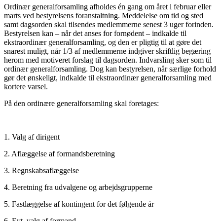
Ordinær generalforsamling afholdes én gang om året i februar eller
marts ved bestyrelsens foranstaltning. Meddelelse om tid og sted
samt dagsorden skal tilsendes medlemmerne senest 3 uger forinden.
Bestyrelsen kan – når det anses for fornødent – indkalde til
ekstraordinær generalforsamling, og den er pligtig til at gøre det
snarest muligt, når 1/3 af medlemmerne indgiver skriftlig begæring
herom med motiveret forslag til dagsorden. Indvarsling sker som til
ordinær generalforsamling. Dog kan bestyrelsen, når særlige forhold
gør det ønskeligt, indkalde til ekstraordinær generalforsamling med
kortere varsel.
På den ordinære generalforsamling skal foretages:
1. Valg af dirigent
2. Aflæggelse af formandsberetning
3. Regnskabsaflæggelse
4. Beretning fra udvalgene og arbejdsgrupperne
5. Fastlæggelse af kontingent for det følgende år
6. Evt. valg af formand