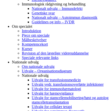
Immunologisk rådgivning og behandling
Nationalt udvalg – Immundefekt
Genetiske svar
Nationalt udvalg – Autoimmun diagnostik
Guidelines og info – IVDR
Om specialet
Introduktion
Pjece om speciale
Målbeskrivelser
Kompetencekort
Kurser
Revision af den lægelige videreuddannelse
Speciale relevante links
Nationale udvalg
Om nationale udvalg
Udvalg – Organisationsdiagram
Nationale udvalg
Udvalg for transfusionsmedicin
Udvalg vedr. transfusionsoverførte infektioner
Udvalg for immunohæmatologi
Udvalg for hæmovigilance
Udvalg for stamcellemobilisering/høst og autolog
stamcelletransplantation
Udvalg for cellulær terapi