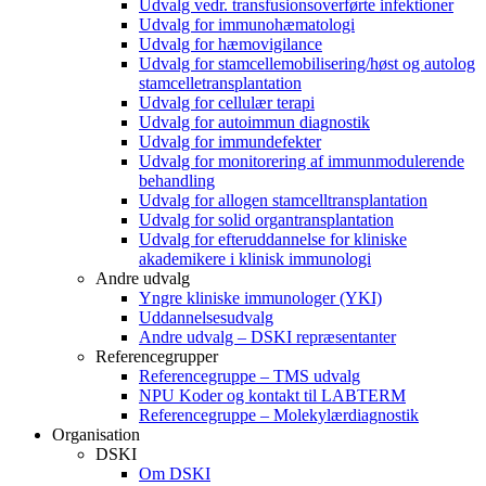
Udvalg vedr. transfusionsoverførte infektioner
Udvalg for immunohæmatologi
Udvalg for hæmovigilance
Udvalg for stamcellemobilisering/høst og autolog
stamcelletransplantation
Udvalg for cellulær terapi
Udvalg for autoimmun diagnostik
Udvalg for immundefekter
Udvalg for monitorering af immunmodulerende
behandling
Udvalg for allogen stamcelltransplantation
Udvalg for solid organtransplantation
Udvalg for efteruddannelse for kliniske
akademikere i klinisk immunologi
Andre udvalg
Yngre kliniske immunologer (YKI)
Uddannelsesudvalg
Andre udvalg – DSKI repræsentanter
Referencegrupper
Referencegruppe – TMS udvalg
NPU Koder og kontakt til LABTERM
Referencegruppe – Molekylærdiagnostik
Organisation
DSKI
Om DSKI