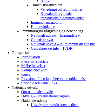
Arkiv
Transfusionsmedicin
Vejledning og retningslinjer
Kontakt til regionale
transfusions/blødningsvagter
Immunohæmatologi
Hæmovigilance
Immunologisk rådgivning og behandling
Nationalt udvalg – Immundefekt
Genetiske svar
Nationalt udvalg – Autoimmun diagnostik
Guidelines og info – IVDR
Om specialet
Introduktion
Pjece om speciale
Målbeskrivelser
Kompetencekort
Kurser
Revision af den lægelige videreuddannelse
Speciale relevante links
Nationale udvalg
Om nationale udvalg
Udvalg – Organisationsdiagram
Nationale udvalg
Udvalg for transfusionsmedicin