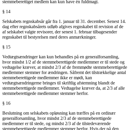
stemmeberettiget medlem kan kun have én fuldmagt.
§ 14
Selskabets regnskabsår går fra 1. januar til 31. december. Senest 14.
dag efter regnskabsårets udløb afgives regnskabet til revision af de
af selskabet valgte revisorer, der senest 1. februar tilbagesender
regnskabet til bestyrelsen med deres anmærkninger.
§ 15
Vedtægtsændringer kan kun behandles på en generalforsamling,
hvor mindst 1/2 af de stemmeberettigede medlemmer er til stede og
vedtagelse kræver, at mindst 2/3 af de fremmødte stemmeberettigede
medlemmer stemmer for ændringen. Såfremt det tilstrækkelige antal
stemmeberettigede medlemmer ikke er mødt, kan
vedtægtsændringerne bringes til skriftlig afstemning blandt de
stemmeberettigede medlemmer. Vedtagelse kræver da, at 2/3 af alle
stemmeberettigede medlemmer stemmer herfor.
§ 16
Beslutning om selskabets opløsning kan træffes på en ordinær
generalforsamling, hvor mindst 2/3 af de stemmeberettigede
medlemmer er til stede, og mindst 2/3 af de tilstedeværende
stemmeberettigede medlemmer stemmer herfor. Hvis der på den