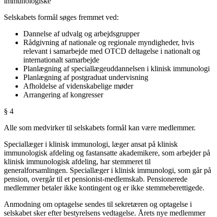
immunologiske
Selskabets formål søges fremmet ved:
Dannelse af udvalg og arbejdsgrupper
Rådgivning af nationale og regionale myndigheder, hvis
relevant i samarbejde med OTCD deltagelse i nationalt og
internationalt samarbejde
Planlægning af speciallægeuddannelsen i klinisk immunologi
Planlægning af postgraduat undervisning
Afholdelse af videnskabelige møder
Arrangering af kongresser
§ 4
Alle som medvirker til selskabets formål kan være medlemmer.
Speciallæger i klinisk immunologi, læger ansat på klinisk
immunologisk afdeling og fastansatte akademikere, som arbejder på
klinisk immunologisk afdeling, har stemmeret til
generalforsamlingen. Speciallæger i klinisk immunologi, som går på
pension, overgår til et pensionist-medlemskab. Pensionerede
medlemmer betaler ikke kontingent og er ikke stemmeberettigede.
Anmodning om optagelse sendes til sekretæren og optagelse i
selskabet sker efter bestyrelsens vedtagelse. Årets nye medlemmer