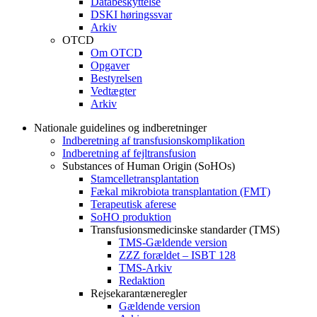
Databeskyttelse
DSKI høringssvar
Arkiv
OTCD
Om OTCD
Opgaver
Bestyrelsen
Vedtægter
Arkiv
Nationale guidelines og indberetninger
Indberetning af transfusionskomplikation
Indberetning af fejltransfusion
Substances of Human Origin (SoHOs)
Stamcelletransplantation
Fækal mikrobiota transplantation (FMT)
Terapeutisk aferese
SoHO produktion
Transfusionsmedicinske standarder (TMS)
TMS-Gældende version
ZZZ forældet – ISBT 128
TMS-Arkiv
Redaktion
Rejsekarantæneregler
Gældende version