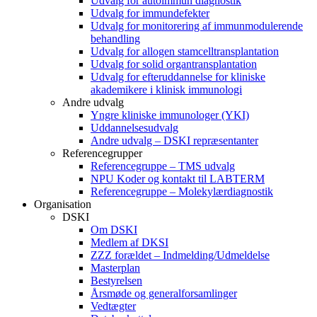
Udvalg for autoimmun diagnostik
Udvalg for immundefekter
Udvalg for monitorering af immunmodulerende
behandling
Udvalg for allogen stamcelltransplantation
Udvalg for solid organtransplantation
Udvalg for efteruddannelse for kliniske
akademikere i klinisk immunologi
Andre udvalg
Yngre kliniske immunologer (YKI)
Uddannelsesudvalg
Andre udvalg – DSKI repræsentanter
Referencegrupper
Referencegruppe – TMS udvalg
NPU Koder og kontakt til LABTERM
Referencegruppe – Molekylærdiagnostik
Organisation
DSKI
Om DSKI
Medlem af DKSI
ZZZ forældet – Indmelding/Udmeldelse
Masterplan
Bestyrelsen
Årsmøde og generalforsamlinger
Vedtægter