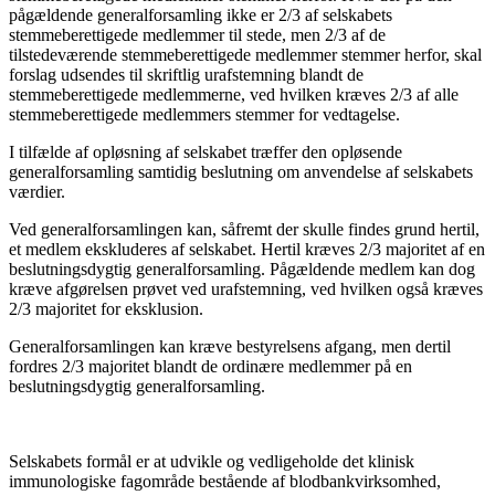
pågældende generalforsamling ikke er 2/3 af selskabets
stemmeberettigede medlemmer til stede, men 2/3 af de
tilstedeværende stemmeberettigede medlemmer stemmer herfor, skal
forslag udsendes til skriftlig urafstemning blandt de
stemmeberettigede medlemmerne, ved hvilken kræves 2/3 af alle
stemmeberettigede medlemmers stemmer for vedtagelse.
I tilfælde af opløsning af selskabet træffer den opløsende
generalforsamling samtidig beslutning om anvendelse af selskabets
værdier.
Ved generalforsamlingen kan, såfremt der skulle findes grund hertil,
et medlem ekskluderes af selskabet. Hertil kræves 2/3 majoritet af en
beslutningsdygtig generalforsamling. Pågældende medlem kan dog
kræve afgørelsen prøvet ved urafstemning, ved hvilken også kræves
2/3 majoritet for eksklusion.
Generalforsamlingen kan kræve bestyrelsens afgang, men dertil
fordres 2/3 majoritet blandt de ordinære medlemmer på en
beslutningsdygtig generalforsamling.
Selskabets formål er at udvikle og vedligeholde det klinisk
immunologiske fagområde bestående af blodbankvirksomhed,