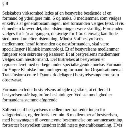
§ 8
Selskabets virksomhed ledes af en bestyrelse bestående af en
formand og yderligere min. 6 og maks. 8 medlemmer, som vælges
enkeltvis af generalforsamlingen, idet formanden vælges først. Hvis
ét medlem kræver det, skal afstemningen være skriftlig. Formanden
vælges for 2 år ad gangen, de øvrige for 1 år. Genvalg kan finde
sted, men kun efter afstemning. Mindst 5 af bestyrelsens
medlemmer, heraf formanden og næstformanden, skal være
speciallæger i klinisk immunologi. Et af bestyrelsens medlemmer
fungerer som sekretær og kasserer. Et af bestyrelsens medlemmer
vælges som næstformand. Det tilstræbes at bestyrelsen er
repræsenteret med en læge under speciallægeuddannelse. Formand
for Yngre Kliniske Immunologer og formand for Organisationen af
Transfusionscentre i Danmark deltager i bestyrelsesmøderne som
observatør.
Formanden leder bestyrelsens arbejde og sikrer, at et flertal i
bestyrelsen står bag trufne beslutninger. Ved stemmelighed er
formandens stemme afgørende
Såfremt et af bestyrelsens medlemmer fratræder inden for
valgperioden, og der fortsat er min. 6 medlemmer af bestyrelsen,
med hensyntagen til ovennævnte bestemmelse om sammensætning,
fortsætter bestyrelsen uændret indtil næste generalforsamling. Hvis