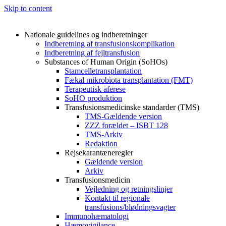
Skip to content
Nationale guidelines og indberetninger
Indberetning af transfusionskomplikation
Indberetning af fejltransfusion
Substances of Human Origin (SoHOs)
Stamcelletransplantation
Fækal mikrobiota transplantation (FMT)
Terapeutisk aferese
SoHO produktion
Transfusionsmedicinske standarder (TMS)
TMS-Gældende version
ZZZ forældet – ISBT 128
TMS-Arkiv
Redaktion
Rejsekarantæneregler
Gældende version
Arkiv
Transfusionsmedicin
Vejledning og retningslinjer
Kontakt til regionale
transfusions/blødningsvagter
Immunohæmatologi
Hæmovigilance