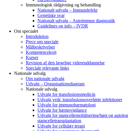
Immunologisk rådgivning og behandling
Nationalt udvalg – Immundefekt
Genetiske svar
Nationalt udvalg – Autoimmun diagnostik
Guidelines og info – IVDR
Om specialet
Introduktion
Pjece om speciale
Målbeskrivelser
Kompetencekort
Kurser
Revision af den lægelige videreuddannelse
Speciale relevante links
Nationale udvalg
Om nationale udvalg
Udvalg – Organisationsdiagram
Nationale udvalg
Udvalg for transfusionsmedicin
Udvalg vedr. transfusionsoverførte infektioner
Udvalg for immunohæmatologi
Udvalg for hæmovigilance
Udvalg for stamcellemobilisering/høst og autolog
stamcelletransplantation
Udvalg for cellulær terapi