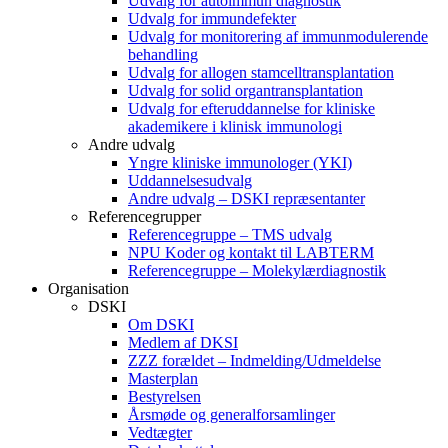
Udvalg for autoimmun diagnostik
Udvalg for immundefekter
Udvalg for monitorering af immunmodulerende
behandling
Udvalg for allogen stamcelltransplantation
Udvalg for solid organtransplantation
Udvalg for efteruddannelse for kliniske
akademikere i klinisk immunologi
Andre udvalg
Yngre kliniske immunologer (YKI)
Uddannelsesudvalg
Andre udvalg – DSKI repræsentanter
Referencegrupper
Referencegruppe – TMS udvalg
NPU Koder og kontakt til LABTERM
Referencegruppe – Molekylærdiagnostik
Organisation
DSKI
Om DSKI
Medlem af DKSI
ZZZ forældet – Indmelding/Udmeldelse
Masterplan
Bestyrelsen
Årsmøde og generalforsamlinger
Vedtægter