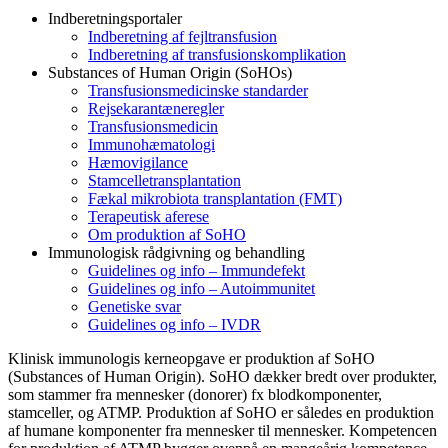
Indberetningsportaler
Indberetning af fejltransfusion
Indberetning af transfusionskomplikation
Substances of Human Origin (SoHOs)
Transfusionsmedicinske standarder
Rejsekarantæneregler
Transfusionsmedicin
Immunohæmatologi
Hæmovigilance
Stamcelletransplantation
Fækal mikrobiota transplantation (FMT)
Terapeutisk aferese
Om produktion af SoHO
Immunologisk rådgivning og behandling
Guidelines og info – Immundefekt
Guidelines og info – Autoimmunitet
Genetiske svar
Guidelines og info – IVDR
Klinisk immunologis kerneopgave er produktion af SoHO
(Substances of Human Origin). SoHO dækker bredt over produkter,
som stammer fra mennesker (donorer) fx blodkomponenter,
stamceller, og ATMP. Produktion af SoHO er således en produktion
af humane komponenter fra mennesker til mennesker. Kompetencen