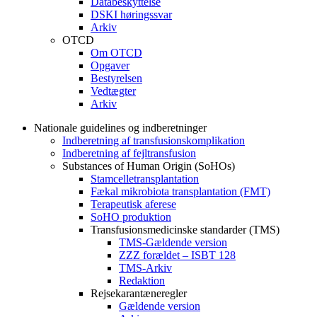
Databeskyttelse
DSKI høringssvar
Arkiv
OTCD
Om OTCD
Opgaver
Bestyrelsen
Vedtægter
Arkiv
Nationale guidelines og indberetninger
Indberetning af transfusionskomplikation
Indberetning af fejltransfusion
Substances of Human Origin (SoHOs)
Stamcelletransplantation
Fækal mikrobiota transplantation (FMT)
Terapeutisk aferese
SoHO produktion
Transfusionsmedicinske standarder (TMS)
TMS-Gældende version
ZZZ forældet – ISBT 128
TMS-Arkiv
Redaktion
Rejsekarantæneregler
Gældende version