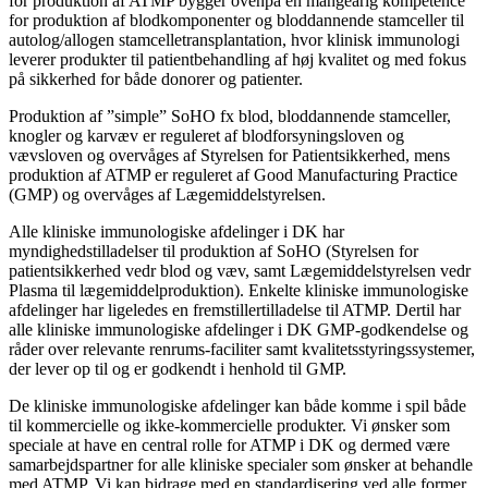
for produktion af ATMP bygger ovenpå en mangeårig kompetence
for produktion af blodkomponenter og bloddannende stamceller til
autolog/allogen stamcelletransplantation, hvor klinisk immunologi
leverer produkter til patientbehandling af høj kvalitet og med fokus
på sikkerhed for både donorer og patienter.
Produktion af ”simple” SoHO fx blod, bloddannende stamceller,
knogler og karvæv er reguleret af blodforsyningsloven og
vævsloven og overvåges af Styrelsen for Patientsikkerhed, mens
produktion af ATMP er reguleret af Good Manufacturing Practice
(GMP) og overvåges af Lægemiddelstyrelsen.
Alle kliniske immunologiske afdelinger i DK har
myndighedstilladelser til produktion af SoHO (Styrelsen for
patientsikkerhed vedr blod og væv, samt Lægemiddelstyrelsen vedr
Plasma til lægemiddelproduktion). Enkelte kliniske immunologiske
afdelinger har ligeledes en fremstillertilladelse til ATMP. Dertil har
alle kliniske immunologiske afdelinger i DK GMP-godkendelse og
råder over relevante renrums-faciliter samt kvalitetsstyringssystemer,
der lever op til og er godkendt i henhold til GMP.
De kliniske immunologiske afdelinger kan både komme i spil både
til kommercielle og ikke-kommercielle produkter. Vi ønsker som
speciale at have en central rolle for ATMP i DK og dermed være
samarbejdspartner for alle kliniske specialer som ønsker at behandle
med ATMP. Vi kan bidrage med en standardisering ved alle former