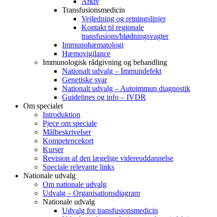
Arkiv
Transfusionsmedicin
Vejledning og retningslinjer
Kontakt til regionale
transfusions/blødningsvagter
Immunohæmatologi
Hæmovigilance
Immunologisk rådgivning og behandling
Nationalt udvalg – Immundefekt
Genetiske svar
Nationalt udvalg – Autoimmun diagnostik
Guidelines og info – IVDR
Om specialet
Introduktion
Pjece om speciale
Målbeskrivelser
Kompetencekort
Kurser
Revision af den lægelige videreuddannelse
Speciale relevante links
Nationale udvalg
Om nationale udvalg
Udvalg – Organisationsdiagram
Nationale udvalg
Udvalg for transfusionsmedicin