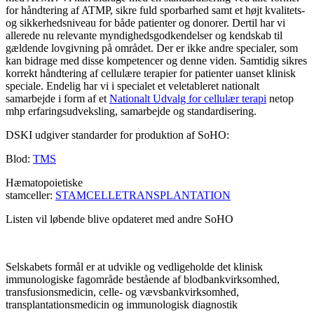
for håndtering af ATMP, sikre fuld sporbarhed samt et højt kvalitets-
og sikkerhedsniveau for både patienter og donorer. Dertil har vi
allerede nu relevante myndighedsgodkendelser og kendskab til
gældende lovgivning på området. Der er ikke andre specialer, som
kan bidrage med disse kompetencer og denne viden. Samtidig sikres
korrekt håndtering af cellulære terapier for patienter uanset klinisk
speciale. Endelig har vi i specialet et veletableret nationalt
samarbejde i form af et
Nationalt Udvalg for cellulær terapi
netop
mhp erfaringsudveksling, samarbejde og standardisering.
DSKI udgiver standarder for produktion af SoHO:
Blod:
TMS
Hæmatopoietiske
stamceller:
STAMCELLETRANSPLANTATION
Listen vil løbende blive opdateret med andre SoHO
Selskabets formål er at udvikle og vedligeholde det klinisk
immunologiske fagområde bestående af blodbankvirksomhed,
transfusionsmedicin, celle- og vævsbankvirksomhed,
transplantationsmedicin og immunologisk diagnostik