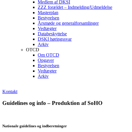
Medlem af DKSI
ZZZ forældet – Indmelding/Udmeldelse
Masterplan
Bestyrelsen
Årsmøde og generalforsamlinger
Vedtægter
Databeskyttelse
DSKI høringssvar
Arkiv
OTCD
Om OTCD
Opgaver
Bestyrelsen
Vedtægter
Arkiv
Kontakt
Guidelines og info – Produktion af SoHO
Nationale guidelines og indberetninger