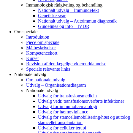
Immunologisk rådgivning og behandling
Nationalt udvalg – Immundefekt
Genetiske svar
Nationalt udvalg – Autoimmun diagnostik
Guidelines og info – IVDR
Om specialet
Introduktion
Pjece om speciale
Målbeskrivelser
Kompetencekort
Kurser
Revision af den lægelige videreuddannelse
Speciale relevante links
Nationale udvalg
Om nationale udvalg
Udvalg – Organisationsdiagram
Nationale udvalg
Udvalg for transfusionsmedicin
Udvalg vedr. transfusionsoverførte infektioner
Udvalg for immunohæmatologi
Udvalg for hæmovigilance
Udvalg for stamcellemobilisering/høst og autolog
stamcelletransplantation
Udvalg for cellulær terapi