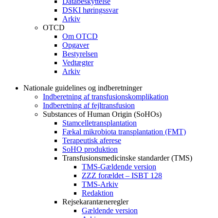
Databeskyttelse
DSKI høringssvar
Arkiv
OTCD
Om OTCD
Opgaver
Bestyrelsen
Vedtægter
Arkiv
Nationale guidelines og indberetninger
Indberetning af transfusionskomplikation
Indberetning af fejltransfusion
Substances of Human Origin (SoHOs)
Stamcelletransplantation
Fækal mikrobiota transplantation (FMT)
Terapeutisk aferese
SoHO produktion
Transfusionsmedicinske standarder (TMS)
TMS-Gældende version
ZZZ forældet – ISBT 128
TMS-Arkiv
Redaktion
Rejsekarantæneregler
Gældende version