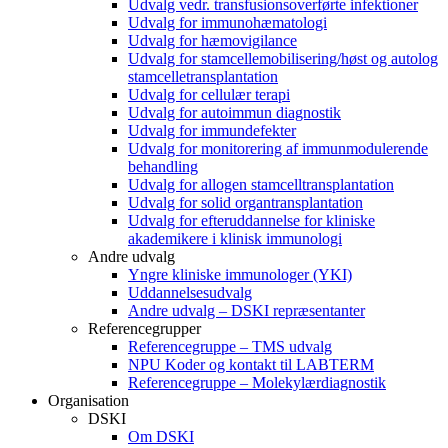
Udvalg vedr. transfusionsoverførte infektioner
Udvalg for immunohæmatologi
Udvalg for hæmovigilance
Udvalg for stamcellemobilisering/høst og autolog
stamcelletransplantation
Udvalg for cellulær terapi
Udvalg for autoimmun diagnostik
Udvalg for immundefekter
Udvalg for monitorering af immunmodulerende
behandling
Udvalg for allogen stamcelltransplantation
Udvalg for solid organtransplantation
Udvalg for efteruddannelse for kliniske
akademikere i klinisk immunologi
Andre udvalg
Yngre kliniske immunologer (YKI)
Uddannelsesudvalg
Andre udvalg – DSKI repræsentanter
Referencegrupper
Referencegruppe – TMS udvalg
NPU Koder og kontakt til LABTERM
Referencegruppe – Molekylærdiagnostik
Organisation
DSKI
Om DSKI