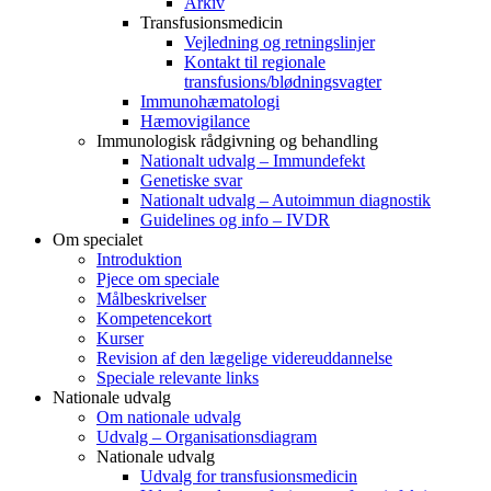
Arkiv
Transfusionsmedicin
Vejledning og retningslinjer
Kontakt til regionale
transfusions/blødningsvagter
Immunohæmatologi
Hæmovigilance
Immunologisk rådgivning og behandling
Nationalt udvalg – Immundefekt
Genetiske svar
Nationalt udvalg – Autoimmun diagnostik
Guidelines og info – IVDR
Om specialet
Introduktion
Pjece om speciale
Målbeskrivelser
Kompetencekort
Kurser
Revision af den lægelige videreuddannelse
Speciale relevante links
Nationale udvalg
Om nationale udvalg
Udvalg – Organisationsdiagram
Nationale udvalg
Udvalg for transfusionsmedicin