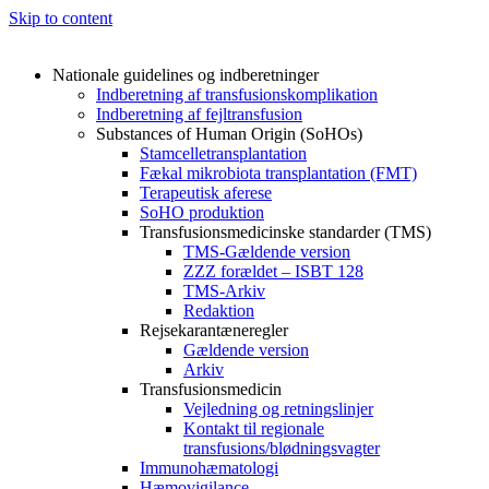
Skip to content
Nationale guidelines og indberetninger
Indberetning af transfusionskomplikation
Indberetning af fejltransfusion
Substances of Human Origin (SoHOs)
Stamcelletransplantation
Fækal mikrobiota transplantation (FMT)
Terapeutisk aferese
SoHO produktion
Transfusionsmedicinske standarder (TMS)
TMS-Gældende version
ZZZ forældet – ISBT 128
TMS-Arkiv
Redaktion
Rejsekarantæneregler
Gældende version
Arkiv
Transfusionsmedicin
Vejledning og retningslinjer
Kontakt til regionale
transfusions/blødningsvagter
Immunohæmatologi
Hæmovigilance