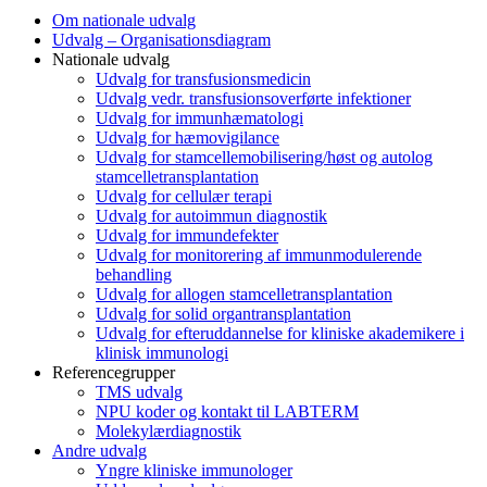
Om nationale udvalg
Udvalg – Organisationsdiagram
Nationale udvalg
Udvalg for transfusionsmedicin
Udvalg vedr. transfusionsoverførte infektioner
Udvalg for immunhæmatologi
Udvalg for hæmovigilance
Udvalg for stamcellemobilisering/høst og autolog
stamcelletransplantation
Udvalg for cellulær terapi
Udvalg for autoimmun diagnostik
Udvalg for immundefekter
Udvalg for monitorering af immunmodulerende
behandling
Udvalg for allogen stamcelletransplantation
Udvalg for solid organtransplantation
Udvalg for efteruddannelse for kliniske akademikere i
klinisk immunologi
Referencegrupper
TMS udvalg
NPU koder og kontakt til LABTERM
Molekylærdiagnostik
Andre udvalg
Yngre kliniske immunologer