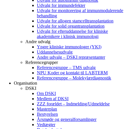
Udvalg for autoimmun diagnostik
Udvalg for immundefekter
Udvalg for monitorering af immunmodulerende
behandling
Udvalg for allogen stamcelltransplantation
Udvalg for solid organtransplantation
Udvalg for efteruddannelse for kliniske
akademikere i klinisk immunologi
Andre udvalg
Yngre kliniske immunologer (YKI)
Uddannelsesudvalg
Andre udvalg – DSKI repræsentanter
Referencegrupper
Referencegruppe – TMS udvalg
NPU Koder og kontakt til LABTERM
Referencegruppe – Molekylærdiagnostik
Organisation
DSKI
Om DSKI
Medlem af DKSI
ZZZ forældet – Indmelding/Udmeldelse
Masterplan
Bestyrelsen
Årsmøde og generalforsamlinger
Vedtægter