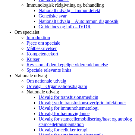
Immunologisk rådgivning og behandling
Nationalt udvalg – Immundefekt
Genetiske svar
Nationalt udvalg – Autoimmun diagnostik
Guidelines og info – IVDR
Om specialet
Introduktion
Pjece om speciale
Målbeskrivelser
Kompetencekort
Kurser
Revision af den lægelige videreuddannelse
Speciale relevante links
Nationale udvalg
Om nationale udvalg
Udvalg – Organisationsdiagram
Nationale udvalg
Udvalg for transfusionsmedicin
Udvalg vedr. transfusionsoverførte infektioner
Udvalg for immunohæmatologi
Udvalg for hæmovigilance
Udvalg for stamcellemobilisering/høst og autolog
stamcelletransplantation
Udvalg for cellulær terapi