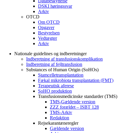
Databeskyttelse
DSKI høringssvar
Arkiv
OTCD
Om OTCD
Opgaver
Bestyrelsen
Vedtægter
Arkiv
Nationale guidelines og indberetninger
Indberetning af transfusionskomplikation
Indberetning af fejltransfusion
Substances of Human Origin (SoHOs)
Stamcelletransplantation
Fækal mikrobiota transplantation (FMT)
Terapeutisk aferese
SoHO produktion
Transfusionsmedicinske standarder (TMS)
TMS-Gældende version
ZZZ forældet – ISBT 128
TMS-Arkiv
Redaktion
Rejsekarantæneregler
Gældende version