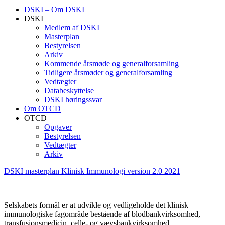
DSKI – Om DSKI
DSKI
Medlem af DSKI
Masterplan
Bestyrelsen
Arkiv
Kommende årsmøde og generalforsamling
Tidligere årsmøder og generalforsamling
Vedtægter
Databeskyttelse
DSKI høringssvar
Om OTCD
OTCD
Opgaver
Bestyrelsen
Vedtægter
Arkiv
DSKI masterplan Klinisk Immunologi version 2.0 2021
Selskabets formål er at udvikle og vedligeholde det klinisk
immunologiske fagområde bestående af blodbankvirksomhed,
transfusionsmedicin, celle- og vævsbankvirksomhed,