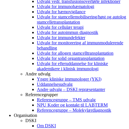
Udvalg vedr. transfusionsoverførte infektioner
Udvalg for immunohæmatologi
Udvalg for hæmovigilance
Udvalg for stamcellemobilisering/høst og autolog
stamcelletransplantation
Udvalg for cellulær terapi
Udvalg for autoimmun diagnostik
Udvalg for immundefekter
Udvalg for monitorering af immunmodulerende
behandling
Udvalg for allogen stamcelltransplantation
Udvalg for solid organtransplantation
Udvalg for efteruddannelse for kliniske
akademikere i klinisk immunologi
Andre udvalg
Yngre kliniske immunologer (YKI)
Uddannelsesudvalg
Andre udvalg – DSKI repræsentanter
Referencegrupper
Referencegruppe – TMS udvalg
NPU Koder og kontakt til LABTERM
Referencegruppe – Molekylærdiagnostik
Organisation
DSKI
Om DSKI