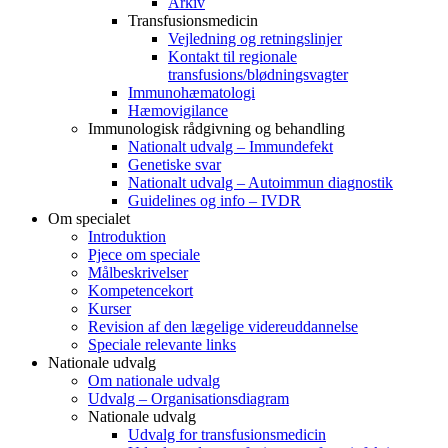
Arkiv
Transfusionsmedicin
Vejledning og retningslinjer
Kontakt til regionale
transfusions/blødningsvagter
Immunohæmatologi
Hæmovigilance
Immunologisk rådgivning og behandling
Nationalt udvalg – Immundefekt
Genetiske svar
Nationalt udvalg – Autoimmun diagnostik
Guidelines og info – IVDR
Om specialet
Introduktion
Pjece om speciale
Målbeskrivelser
Kompetencekort
Kurser
Revision af den lægelige videreuddannelse
Speciale relevante links
Nationale udvalg
Om nationale udvalg
Udvalg – Organisationsdiagram
Nationale udvalg
Udvalg for transfusionsmedicin