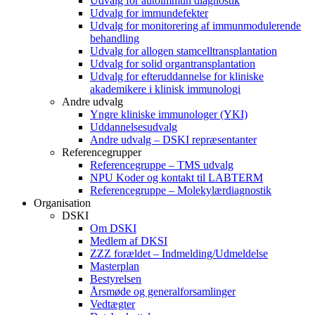
Udvalg for autoimmun diagnostik
Udvalg for immundefekter
Udvalg for monitorering af immunmodulerende
behandling
Udvalg for allogen stamcelltransplantation
Udvalg for solid organtransplantation
Udvalg for efteruddannelse for kliniske
akademikere i klinisk immunologi
Andre udvalg
Yngre kliniske immunologer (YKI)
Uddannelsesudvalg
Andre udvalg – DSKI repræsentanter
Referencegrupper
Referencegruppe – TMS udvalg
NPU Koder og kontakt til LABTERM
Referencegruppe – Molekylærdiagnostik
Organisation
DSKI
Om DSKI
Medlem af DKSI
ZZZ forældet – Indmelding/Udmeldelse
Masterplan
Bestyrelsen
Årsmøde og generalforsamlinger
Vedtægter