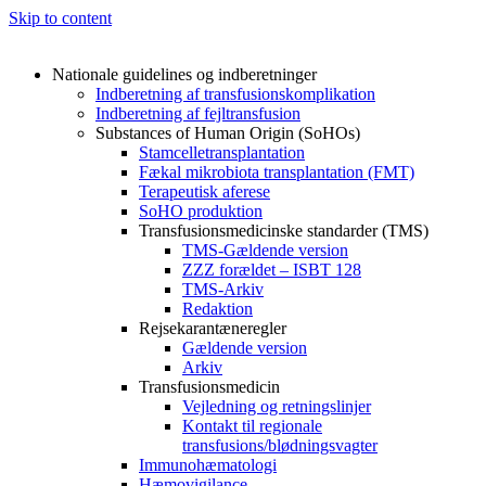
Skip to content
Nationale guidelines og indberetninger
Indberetning af transfusionskomplikation
Indberetning af fejltransfusion
Substances of Human Origin (SoHOs)
Stamcelletransplantation
Fækal mikrobiota transplantation (FMT)
Terapeutisk aferese
SoHO produktion
Transfusionsmedicinske standarder (TMS)
TMS-Gældende version
ZZZ forældet – ISBT 128
TMS-Arkiv
Redaktion
Rejsekarantæneregler
Gældende version
Arkiv
Transfusionsmedicin
Vejledning og retningslinjer
Kontakt til regionale
transfusions/blødningsvagter
Immunohæmatologi
Hæmovigilance