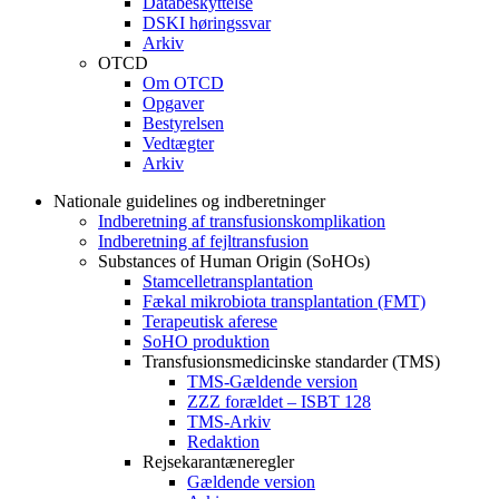
Databeskyttelse
DSKI høringssvar
Arkiv
OTCD
Om OTCD
Opgaver
Bestyrelsen
Vedtægter
Arkiv
Nationale guidelines og indberetninger
Indberetning af transfusionskomplikation
Indberetning af fejltransfusion
Substances of Human Origin (SoHOs)
Stamcelletransplantation
Fækal mikrobiota transplantation (FMT)
Terapeutisk aferese
SoHO produktion
Transfusionsmedicinske standarder (TMS)
TMS-Gældende version
ZZZ forældet – ISBT 128
TMS-Arkiv
Redaktion
Rejsekarantæneregler
Gældende version