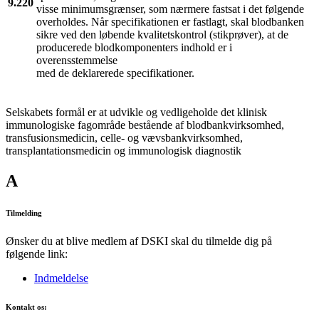
9.220
visse minimumsgrænser, som nærmere fastsat i det følgende
overholdes. Når specifikationen er fastlagt, skal blodbanken
sikre ved den løbende kvalitetskontrol (stikprøver), at de
producerede blodkomponenters indhold er i
overensstemmelse
med de deklarerede specifikationer.
Selskabets formål er at udvikle og vedligeholde det klinisk
immunologiske fagområde bestående af blodbankvirksomhed,
transfusionsmedicin, celle- og vævsbankvirksomhed,
transplantationsmedicin og immunologisk diagnostik
A
Tilmelding
Ønsker du at blive medlem af DSKI skal du tilmelde dig på
følgende link:
Indmeldelse
Kontakt os: