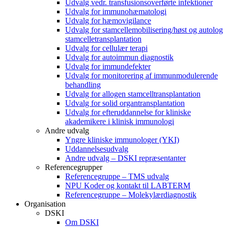
Udvalg vedr. transfusionsoverførte infektioner
Udvalg for immunohæmatologi
Udvalg for hæmovigilance
Udvalg for stamcellemobilisering/høst og autolog
stamcelletransplantation
Udvalg for cellulær terapi
Udvalg for autoimmun diagnostik
Udvalg for immundefekter
Udvalg for monitorering af immunmodulerende
behandling
Udvalg for allogen stamcelltransplantation
Udvalg for solid organtransplantation
Udvalg for efteruddannelse for kliniske
akademikere i klinisk immunologi
Andre udvalg
Yngre kliniske immunologer (YKI)
Uddannelsesudvalg
Andre udvalg – DSKI repræsentanter
Referencegrupper
Referencegruppe – TMS udvalg
NPU Koder og kontakt til LABTERM
Referencegruppe – Molekylærdiagnostik
Organisation
DSKI
Om DSKI