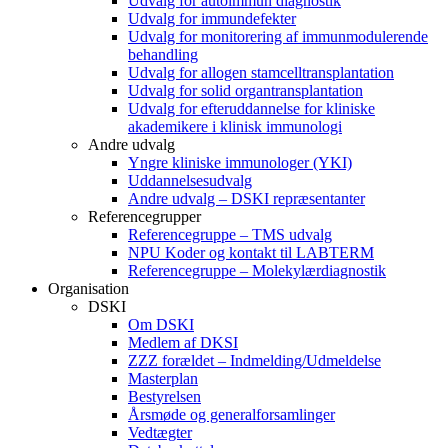
Udvalg for autoimmun diagnostik
Udvalg for immundefekter
Udvalg for monitorering af immunmodulerende
behandling
Udvalg for allogen stamcelltransplantation
Udvalg for solid organtransplantation
Udvalg for efteruddannelse for kliniske
akademikere i klinisk immunologi
Andre udvalg
Yngre kliniske immunologer (YKI)
Uddannelsesudvalg
Andre udvalg – DSKI repræsentanter
Referencegrupper
Referencegruppe – TMS udvalg
NPU Koder og kontakt til LABTERM
Referencegruppe – Molekylærdiagnostik
Organisation
DSKI
Om DSKI
Medlem af DKSI
ZZZ forældet – Indmelding/Udmeldelse
Masterplan
Bestyrelsen
Årsmøde og generalforsamlinger
Vedtægter