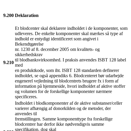
9.200
Deklaration
Et blodcenter skal deklarere indholdet i de komponenter, som
udleveres. De enkelte komponenter skal mærkes så type af
indhold er entydigt identificeret som angivet i
Bekendtgørelse
nr. 1230 af 8. december 2005 om kvalitets- og
sikkerhedskrav
til blodbanksvirksomhed. I praksis anvendes ISBT 128 label
9.210
med
en produktkode, som iht. ISBT 128 standarden definerer
indholdet, se også appendiks 6. Blodcenteret bør udarbejde
engenerel vejledning til blodcentrets brugere fx i form af
information på hjemmeside, hvori indholdet af aktive stoffer
og volumen for de forskellige komponenter nærmere
specificeres.
Indholdet i blodkomponenter af de aktive substanser/celler
varierer afhængig af donorkilden og de metoder, der
anvendes til
fremstillingen. Samme komponenttype fra forskellige
blodcentrer har derfor ikke nødvendigvis samme
specifikation, dog skal