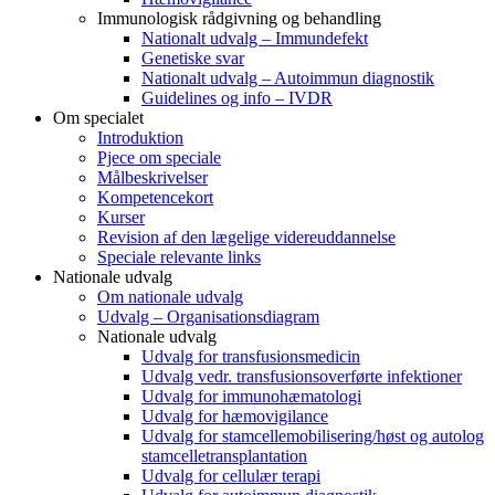
Immunologisk rådgivning og behandling
Nationalt udvalg – Immundefekt
Genetiske svar
Nationalt udvalg – Autoimmun diagnostik
Guidelines og info – IVDR
Om specialet
Introduktion
Pjece om speciale
Målbeskrivelser
Kompetencekort
Kurser
Revision af den lægelige videreuddannelse
Speciale relevante links
Nationale udvalg
Om nationale udvalg
Udvalg – Organisationsdiagram
Nationale udvalg
Udvalg for transfusionsmedicin
Udvalg vedr. transfusionsoverførte infektioner
Udvalg for immunohæmatologi
Udvalg for hæmovigilance
Udvalg for stamcellemobilisering/høst og autolog
stamcelletransplantation
Udvalg for cellulær terapi