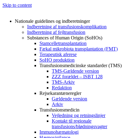
Skip to content
Nationale guidelines og indberetninger
Indberetning af transfusionskomplikation
Indberetning af fejltransfusion
Substances of Human Origin (SoHOs)
Stamcelletransplantation
Fækal mikrobiota transplantation (FMT)
Terapeutisk aferese
SoHO produktion
Transfusionsmedicinske standarder (TMS)
TMS-Gældende version
ZZZ forældet – ISBT 128
TMS-Arkiv
Redaktion
Rejsekarantæneregler
Gældende version
Arkiv
Transfusionsmedicin
Vejledning og retningslinjer
Kontakt til regionale
transfusions/blødningsvagter
Immunohæmatologi
Hæmovigilance