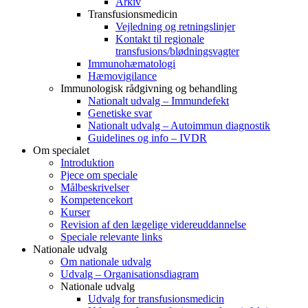
Arkiv
Transfusionsmedicin
Vejledning og retningslinjer
Kontakt til regionale
transfusions/blødningsvagter
Immunohæmatologi
Hæmovigilance
Immunologisk rådgivning og behandling
Nationalt udvalg – Immundefekt
Genetiske svar
Nationalt udvalg – Autoimmun diagnostik
Guidelines og info – IVDR
Om specialet
Introduktion
Pjece om speciale
Målbeskrivelser
Kompetencekort
Kurser
Revision af den lægelige videreuddannelse
Speciale relevante links
Nationale udvalg
Om nationale udvalg
Udvalg – Organisationsdiagram
Nationale udvalg
Udvalg for transfusionsmedicin