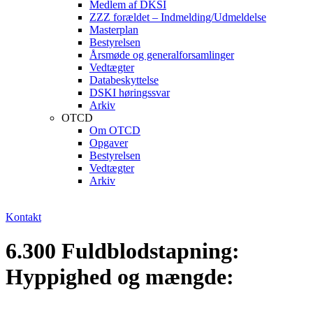
Medlem af DKSI
ZZZ forældet – Indmelding/Udmeldelse
Masterplan
Bestyrelsen
Årsmøde og generalforsamlinger
Vedtægter
Databeskyttelse
DSKI høringssvar
Arkiv
OTCD
Om OTCD
Opgaver
Bestyrelsen
Vedtægter
Arkiv
Kontakt
6.300 Fuldblodstapning:
Hyppighed og mængde: