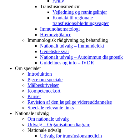
Arkiv
Transfusionsmedicin
Vejledning og retningslinjer
Kontakt til regionale
transfusions/blødningsvagter
Immunohæmatologi
Hæmovigilance
Immunologisk rådgivning og behandling
Nationalt udvalg – Immundefekt
Genetiske svar
Nationalt udvalg – Autoimmun diagnostik
Guidelines og info – IVDR
Om specialet
Introduktion
Pjece om speciale
Målbeskrivelser
Kompetencekort
Kurser
Revision af den lægelige videreuddannelse
Speciale relevante links
Nationale udvalg
Om nationale udvalg
Udvalg – Organisationsdiagram
Nationale udvalg
Udvalg for transfusionsmedicin