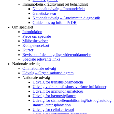
Immunologisk rådgivning og behandling
Nationalt udvalg – Immundefekt
Genetiske svar
Nationalt udvalg – Autoimmun diagnostik
Guidelines og info – IVDR
Om specialet
Introduktion
Pjece om speciale
Målbeskrivelser
Kompetencekort
Kurser
Revision af den lægelige videreuddannelse
Speciale relevante links
Nationale udvalg
Om nationale udvalg
Udvalg – Organisationsdiagram
Nationale udvalg
Udvalg for transfusionsmedicin
Udvalg vedr. transfusionsoverførte infektioner
Udvalg for immunohæmatologi
Udvalg for hæmovigilance
Udvalg for stamcellemobilisering/høst og autolog
stamcelletransplantation
Udvalg for cellulær terapi