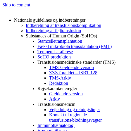
Skip to content
Nationale guidelines og indberetninger
Indberetning af transfusionskomplikation
Indberetning af fejltransfusion
Substances of Human Origin (SoHOs)
Stamcelletransplantation
Fækal mikrobiota transplantation (FMT)
Terapeutisk aferese
SoHO produktion
Transfusionsmedicinske standarder (TMS)
TMS-Gældende version
ZZZ forældet – ISBT 128
TMS-Arkiv
Redaktion
Rejsekarantæneregler
Gældende version
Arkiv
Transfusionsmedicin
Vejledning og retningslinjer
Kontakt til regionale
transfusions/blødningsvagter
Immunohæmatologi
Hæmovigilance