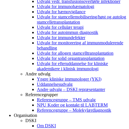
Udvalg vedr. transfusionsoverførte infektioner
Udvalg for immunohæmatologi
Udvalg for hæmovigilance
Udvalg for stamcellemobilisering/høst og autolog
stamcelletransplantation
Udvalg for cellulær terapi
Udvalg for autoimmun diagnostik
Udvalg for immundefekter
Udvalg for monitorering af immunmodulerende
behandling
Udvalg for allogen stamcelltransplantation
Udvalg for solid organtransplantation
Udvalg for efteruddannelse for kliniske
akademikere i klinisk immunologi
Andre udvalg
Yngre kliniske immunologer (YKI)
Uddannelsesudvalg
Andre udvalg – DSKI repræsentanter
Referencegrupper
Referencegruppe – TMS udvalg
NPU Koder og kontakt til LABTERM
Referencegruppe – Molekylærdiagnostik
Organisation
DSKI
Om DSKI