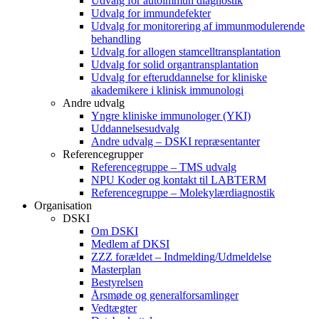
Udvalg for autoimmun diagnostik
Udvalg for immundefekter
Udvalg for monitorering af immunmodulerende
behandling
Udvalg for allogen stamcelltransplantation
Udvalg for solid organtransplantation
Udvalg for efteruddannelse for kliniske
akademikere i klinisk immunologi
Andre udvalg
Yngre kliniske immunologer (YKI)
Uddannelsesudvalg
Andre udvalg – DSKI repræsentanter
Referencegrupper
Referencegruppe – TMS udvalg
NPU Koder og kontakt til LABTERM
Referencegruppe – Molekylærdiagnostik
Organisation
DSKI
Om DSKI
Medlem af DKSI
ZZZ forældet – Indmelding/Udmeldelse
Masterplan
Bestyrelsen
Årsmøde og generalforsamlinger
Vedtægter