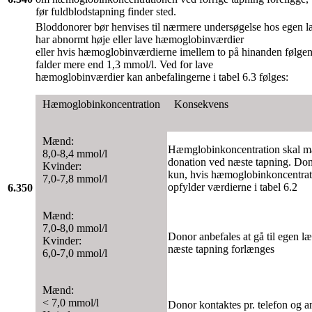
før fuldblodstapning finder sted.
Bloddonorer bør henvises til nærmere undersøgelse hos egen l
har abnormt høje eller lave hæmoglobinværdier
eller hvis hæmoglobinværdierne imellem to på hinanden følgen
falder mere end 1,3 mmol/l. Ved for lave
hæmoglobinværdier kan anbefalingerne i tabel 6.3 følges:
Hæmoglobinkoncentration
Konsekvens
Mænd:
Hæmglobinkoncentration skal må
8,0-8,4 mmol/l
donation ved næste tapning. Don
Kvinder:
kun, hvis hæmoglobinkoncentra
7,0-7,8 mmol/l
opfylder værdierne i tabel 6.2
6.350
Mænd:
7,0-8,0 mmol/l
Donor anbefales at gå til egen læg
Kvinder:
næste tapning forlænges
6,0-7,0 mmol/l
Mænd:
< 7,0 mmol/l
Donor kontaktes pr. telefon og a