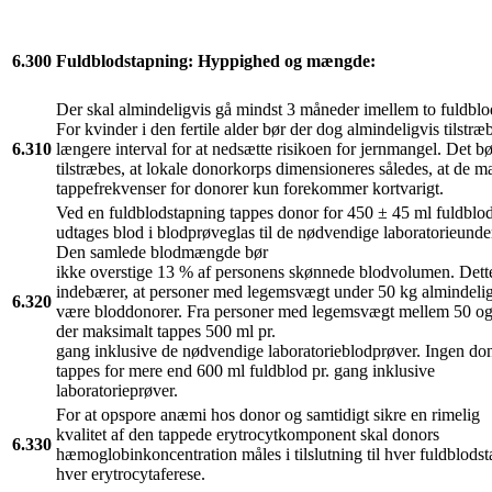
6.300
Fuldblodstapning: Hyppighed og mængde:
Der skal almindeligvis gå mindst 3 måneder imellem to fuldblo
For kvinder i den fertile alder bør der dog almindeligvis tilstræb
6.310
længere interval for at nedsætte risikoen for jernmangel. Det b
tilstræbes, at lokale donorkorps dimensioneres således, at de 
tappefrekvenser for donorer kun forekommer kortvarigt.
Ved en fuldblodstapning tappes donor for 450 ± 45 ml fuldblo
udtages blod i blodprøveglas til de nødvendige laboratorieunde
Den samlede blodmængde bør
ikke overstige 13 % af personens skønnede blodvolumen. Dett
indebærer, at personer med legemsvægt under 50 kg almindelig
6.320
være bloddonorer. Fra personer med legemsvægt mellem 50 og
der maksimalt tappes 500 ml pr.
gang inklusive de nødvendige laboratorieblodprøver. Ingen do
tappes for mere end 600 ml fuldblod pr. gang inklusive
laboratorieprøver.
For at opspore anæmi hos donor og samtidigt sikre en rimelig
kvalitet af den tappede erytrocytkomponent skal donors
6.330
hæmoglobinkoncentration måles i tilslutning til hver fuldblods
hver erytrocytaferese.