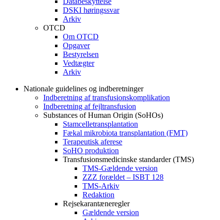
Databeskyttelse
DSKI høringssvar
Arkiv
OTCD
Om OTCD
Opgaver
Bestyrelsen
Vedtægter
Arkiv
Nationale guidelines og indberetninger
Indberetning af transfusionskomplikation
Indberetning af fejltransfusion
Substances of Human Origin (SoHOs)
Stamcelletransplantation
Fækal mikrobiota transplantation (FMT)
Terapeutisk aferese
SoHO produktion
Transfusionsmedicinske standarder (TMS)
TMS-Gældende version
ZZZ forældet – ISBT 128
TMS-Arkiv
Redaktion
Rejsekarantæneregler
Gældende version