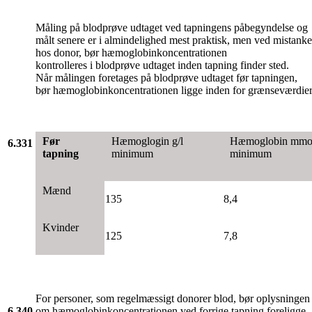
Måling på blodprøve udtaget ved tapningens påbegyndelse og
målt senere er i almindelighed mest praktisk, men ved mistan
hos donor, bør hæmoglobinkoncentrationen
kontrolleres i blodprøve udtaget inden tapning finder sted.
Når målingen foretages på blodprøve udtaget før tapningen,
bør hæmoglobinkoncentrationen ligge inden for grænseværdiern
Før
Hæmoglogin g/l
Hæmoglobin mmol
6.331
tapning
minimum
minimum
Mænd
135
8,4
Kvinder
125
7,8
For personer, som regelmæssigt donorer blod, bør oplysningen
6.340
om hæmoglobinkoncentrationen ved forrige tapning foreligge,