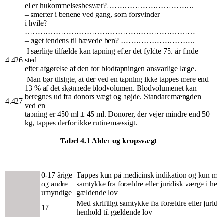
eller hukommelsesbesvær?…………………………….
– smerter i benene ved gang, som forsvinder
i hvile?
…………………………………………………………
– øget tendens til hævede ben? ………………………..
I særlige tilfælde kan tapning efter det fyldte 75. år finde
4.426
sted
efter afgørelse af den for blodtapningen ansvarlige læge.
Man bør tilsigte, at der ved en tapning ikke tappes mere end
13 % af det skønnede blodvolumen. Blodvolumenet kan
beregnes ud fra donors vægt og højde. Standardmængden
4.427
ved en
tapning er 450 ml ± 45 ml. Donorer, der vejer mindre end 50
kg, tappes derfor ikke rutinemæssigt.
Tabel 4.1 Alder og kropsvægt
0-17 årige
Tappes kun på medicinsk indikation og kun me
og andre
samtykke fra forældre eller juridisk værge i he
umyndige
gældende lov
Med skriftligt samtykke fra forældre eller juri
17
henhold til gældende lov