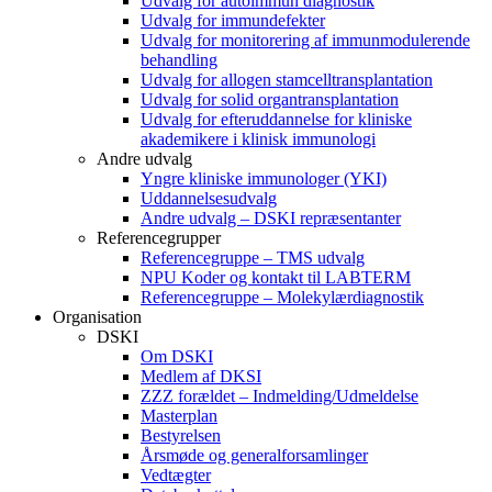
Udvalg for autoimmun diagnostik
Udvalg for immundefekter
Udvalg for monitorering af immunmodulerende
behandling
Udvalg for allogen stamcelltransplantation
Udvalg for solid organtransplantation
Udvalg for efteruddannelse for kliniske
akademikere i klinisk immunologi
Andre udvalg
Yngre kliniske immunologer (YKI)
Uddannelsesudvalg
Andre udvalg – DSKI repræsentanter
Referencegrupper
Referencegruppe – TMS udvalg
NPU Koder og kontakt til LABTERM
Referencegruppe – Molekylærdiagnostik
Organisation
DSKI
Om DSKI
Medlem af DKSI
ZZZ forældet – Indmelding/Udmeldelse
Masterplan
Bestyrelsen
Årsmøde og generalforsamlinger
Vedtægter