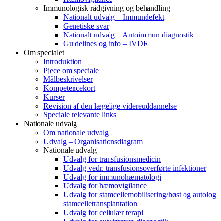
Immunologisk rådgivning og behandling
Nationalt udvalg – Immundefekt
Genetiske svar
Nationalt udvalg – Autoimmun diagnostik
Guidelines og info – IVDR
Om specialet
Introduktion
Pjece om speciale
Målbeskrivelser
Kompetencekort
Kurser
Revision af den lægelige videreuddannelse
Speciale relevante links
Nationale udvalg
Om nationale udvalg
Udvalg – Organisationsdiagram
Nationale udvalg
Udvalg for transfusionsmedicin
Udvalg vedr. transfusionsoverførte infektioner
Udvalg for immunohæmatologi
Udvalg for hæmovigilance
Udvalg for stamcellemobilisering/høst og autolog
stamcelletransplantation
Udvalg for cellulær terapi