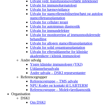
Udvalg vedr. transfusionsoverførte infektioner
Udvalg for immunohæmatologi
Udvalg for hæmovigilance
Udvalg for stamcellemobilisering/høst og autolog
stamcelletransplantation
Udvalg for cellulær terapi
Udvalg for autoimmun diagnostik
Udvalg for immundefekter
Udvalg for monitorering af immunmodulerende
behandling
Udvalg for allogen stamcelltransplantation
Udvalg for solid organtransplantation
Udvalg for efteruddannelse for kliniske
akademikere i klinisk immunologi
Andre udvalg
Yngre kliniske immunologer (YKI)
Uddannelsesudvalg
Andre udvalg – DSKI repræsentanter
Referencegrupper
Referencegruppe – TMS udvalg
NPU Koder og kontakt til LABTERM
Referencegruppe – Molekylærdiagnostik
Organisation
DSKI
Om DSKI