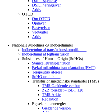
Databeskyttelse
DSKI høringssvar
Arkiv
OTCD
Om OTCD
Opgaver
Bestyrelsen
Vedtægter
Arkiv
Nationale guidelines og indberetninger
Indberetning af transfusionskomplikation
Indberetning af fejltransfusion
Substances of Human Origin (SoHOs)
Stamcelletransplantation
Fækal mikrobiota transplantation (FMT)
Terapeutisk aferese
SoHO produktion
Transfusionsmedicinske standarder (TMS)
TMS-Gældende version
ZZZ forældet – ISBT 128
TMS-Arkiv
Redaktion
Rejsekarantæneregler
Gældende version