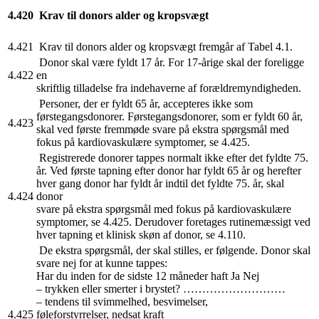
4.420
Krav til donors alder og kropsvægt
4.421
Krav til donors alder og kropsvægt fremgår af Tabel 4.1.
Donor skal være fyldt 17 år. For 17-årige skal der foreligge
4.422
en
skriftlig tilladelse fra indehaverne af forældremyndigheden.
Personer, der er fyldt 65 år, accepteres ikke som
førstegangsdonorer. Førstegangsdonorer, som er fyldt 60 år,
4.423
skal ved første fremmøde svare på ekstra spørgsmål med
fokus på kardiovaskulære symptomer, se 4.425.
Registrerede donorer tappes normalt ikke efter det fyldte 75.
år. Ved første tapning efter donor har fyldt 65 år og herefter
hver gang donor har fyldt år indtil det fyldte 75. år, skal
4.424
donor
svare på ekstra spørgsmål med fokus på kardiovaskulære
symptomer, se 4.425. Derudover foretages rutinemæssigt ved
hver tapning et klinisk skøn af donor, se 4.110.
De ekstra spørgsmål, der skal stilles, er følgende. Donor skal
svare nej for at kunne tappes:
Har du inden for de sidste 12 måneder haft Ja Nej
– trykken eller smerter i brystet? ………………………
– tendens til svimmelhed, besvimelser,
4.425
føleforstyrrelser, nedsat kraft