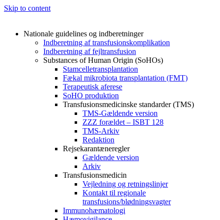
Skip to content
Nationale guidelines og indberetninger
Indberetning af transfusionskomplikation
Indberetning af fejltransfusion
Substances of Human Origin (SoHOs)
Stamcelletransplantation
Fækal mikrobiota transplantation (FMT)
Terapeutisk aferese
SoHO produktion
Transfusionsmedicinske standarder (TMS)
TMS-Gældende version
ZZZ forældet – ISBT 128
TMS-Arkiv
Redaktion
Rejsekarantæneregler
Gældende version
Arkiv
Transfusionsmedicin
Vejledning og retningslinjer
Kontakt til regionale
transfusions/blødningsvagter
Immunohæmatologi
Hæmovigilance