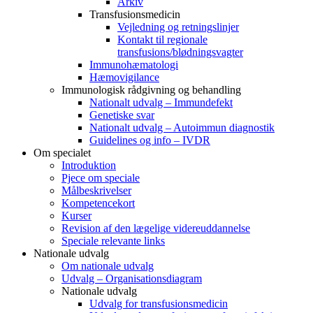
Arkiv
Transfusionsmedicin
Vejledning og retningslinjer
Kontakt til regionale
transfusions/blødningsvagter
Immunohæmatologi
Hæmovigilance
Immunologisk rådgivning og behandling
Nationalt udvalg – Immundefekt
Genetiske svar
Nationalt udvalg – Autoimmun diagnostik
Guidelines og info – IVDR
Om specialet
Introduktion
Pjece om speciale
Målbeskrivelser
Kompetencekort
Kurser
Revision af den lægelige videreuddannelse
Speciale relevante links
Nationale udvalg
Om nationale udvalg
Udvalg – Organisationsdiagram
Nationale udvalg
Udvalg for transfusionsmedicin