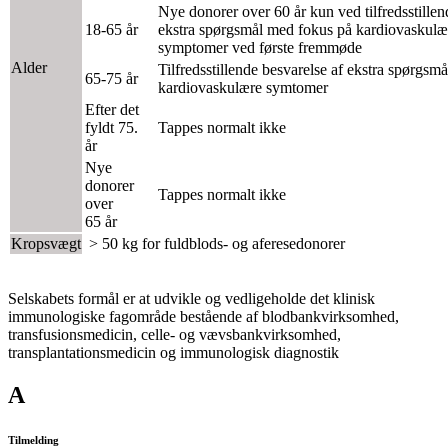
Nye donorer over 60 år kun ved tilfredsstillen
18-65 år
ekstra spørgsmål med fokus på kardiovaskulæ
symptomer ved første fremmøde
Alder
Tilfredsstillende besvarelse af ekstra spørgsm
65-75 år
kardiovaskulære symtomer
Efter det
fyldt 75.
Tappes normalt ikke
år
Nye
donorer
Tappes normalt ikke
over
65 år
Kropsvægt
> 50 kg for fuldblods- og aferesedonorer
Selskabets formål er at udvikle og vedligeholde det klinisk
immunologiske fagområde bestående af blodbankvirksomhed,
transfusionsmedicin, celle- og vævsbankvirksomhed,
transplantationsmedicin og immunologisk diagnostik
A
Tilmelding