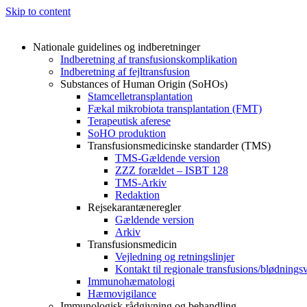
Skip to content
Nationale guidelines og indberetninger
Indberetning af transfusionskomplikation
Indberetning af fejltransfusion
Substances of Human Origin (SoHOs)
Stamcelletransplantation
Fækal mikrobiota transplantation (FMT)
Terapeutisk aferese
SoHO produktion
Transfusionsmedicinske standarder (TMS)
TMS-Gældende version
ZZZ forældet – ISBT 128
TMS-Arkiv
Redaktion
Rejsekarantæneregler
Gældende version
Arkiv
Transfusionsmedicin
Vejledning og retningslinjer
Kontakt til regionale transfusions/blødnings
Immunohæmatologi
Hæmovigilance
Immunologisk rådgivning og behandling