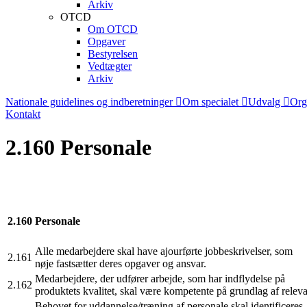
Arkiv
OTCD
Om OTCD
Opgaver
Bestyrelsen
Vedtægter
Arkiv
Nationale guidelines og indberetninger
Om specialet
Udvalg
Org
Kontakt
2.160 Personale
2.160
Personale
Alle medarbejdere skal have ajourførte jobbeskrivelser, som
2.161
nøje fastsætter deres opgaver og ansvar.
Medarbejdere, der udfører arbejde, som har indflydelse på
2.162
produktets kvalitet, skal være kompetente på grundlag af relev
Behovet for uddannelse/træning af personale skal identificere