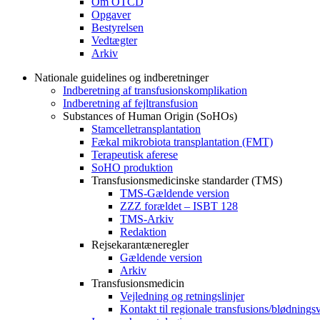
Om OTCD
Opgaver
Bestyrelsen
Vedtægter
Arkiv
Nationale guidelines og indberetninger
Indberetning af transfusionskomplikation
Indberetning af fejltransfusion
Substances of Human Origin (SoHOs)
Stamcelletransplantation
Fækal mikrobiota transplantation (FMT)
Terapeutisk aferese
SoHO produktion
Transfusionsmedicinske standarder (TMS)
TMS-Gældende version
ZZZ forældet – ISBT 128
TMS-Arkiv
Redaktion
Rejsekarantæneregler
Gældende version
Arkiv
Transfusionsmedicin
Vejledning og retningslinjer
Kontakt til regionale transfusions/blødnings