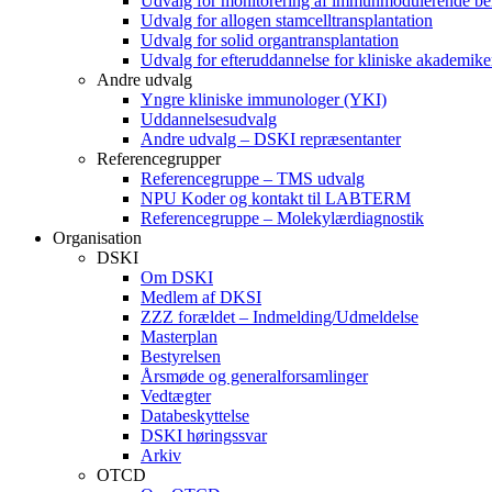
Udvalg for monitorering af immunmodulerende be
Udvalg for allogen stamcelltransplantation
Udvalg for solid organtransplantation
Udvalg for efteruddannelse for kliniske akademike
Andre udvalg
Yngre kliniske immunologer (YKI)
Uddannelsesudvalg
Andre udvalg – DSKI repræsentanter
Referencegrupper
Referencegruppe – TMS udvalg
NPU Koder og kontakt til LABTERM
Referencegruppe – Molekylærdiagnostik
Organisation
DSKI
Om DSKI
Medlem af DKSI
ZZZ forældet – Indmelding/Udmeldelse
Masterplan
Bestyrelsen
Årsmøde og generalforsamlinger
Vedtægter
Databeskyttelse
DSKI høringssvar
Arkiv
OTCD