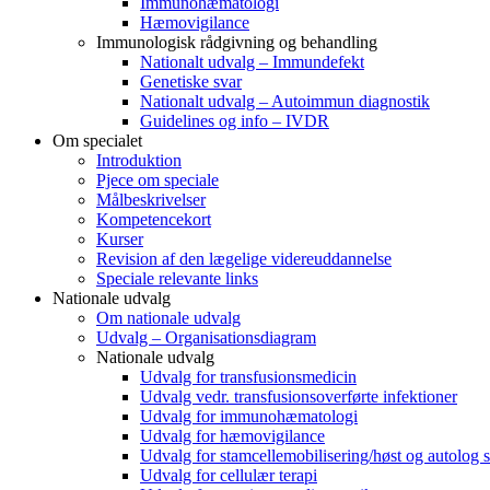
Immunohæmatologi
Hæmovigilance
Immunologisk rådgivning og behandling
Nationalt udvalg – Immundefekt
Genetiske svar
Nationalt udvalg – Autoimmun diagnostik
Guidelines og info – IVDR
Om specialet
Introduktion
Pjece om speciale
Målbeskrivelser
Kompetencekort
Kurser
Revision af den lægelige videreuddannelse
Speciale relevante links
Nationale udvalg
Om nationale udvalg
Udvalg – Organisationsdiagram
Nationale udvalg
Udvalg for transfusionsmedicin
Udvalg vedr. transfusionsoverførte infektioner
Udvalg for immunohæmatologi
Udvalg for hæmovigilance
Udvalg for stamcellemobilisering/høst og autolog s
Udvalg for cellulær terapi