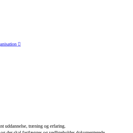
anisation
ant uddannelse, træning og erfaring.
s, og der skal fastlægges og vedligeholdes dokumenterede