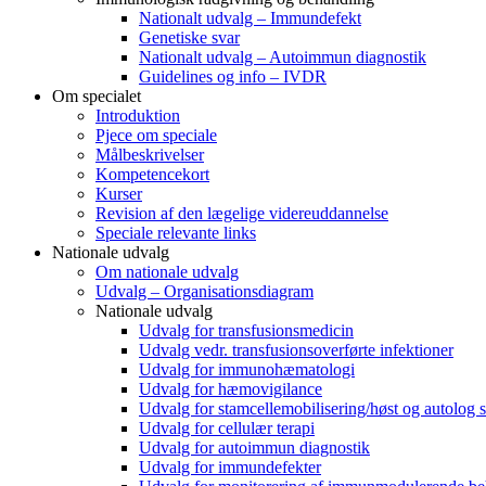
Nationalt udvalg – Immundefekt
Genetiske svar
Nationalt udvalg – Autoimmun diagnostik
Guidelines og info – IVDR
Om specialet
Introduktion
Pjece om speciale
Målbeskrivelser
Kompetencekort
Kurser
Revision af den lægelige videreuddannelse
Speciale relevante links
Nationale udvalg
Om nationale udvalg
Udvalg – Organisationsdiagram
Nationale udvalg
Udvalg for transfusionsmedicin
Udvalg vedr. transfusionsoverførte infektioner
Udvalg for immunohæmatologi
Udvalg for hæmovigilance
Udvalg for stamcellemobilisering/høst og autolog s
Udvalg for cellulær terapi
Udvalg for autoimmun diagnostik
Udvalg for immundefekter