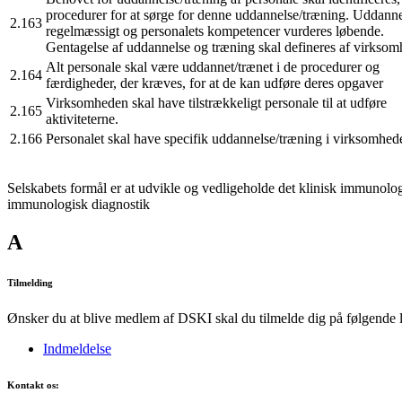
procedurer for at sørge for denne uddannelse/træning. Uddan
2.163
regelmæssigt og personalets kompetencer vurderes løbende.
Gentagelse af uddannelse og træning skal defineres af virkso
Alt personale skal være uddannet/trænet i de procedurer og
2.164
færdigheder, der kræves, for at de kan udføre deres opgaver
Virksomheden skal have tilstrækkeligt personale til at udføre
2.165
aktiviteterne.
2.166
Personalet skal have specifik uddannelse/træning i virksomhede
Selskabets formål er at udvikle og vedligeholde det klinisk immunol
immunologisk diagnostik
A
Tilmelding
Ønsker du at blive medlem af DSKI skal du tilmelde dig på følgende l
Indmeldelse
Kontakt os: