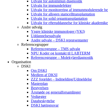
Udvalg for autoimmun diagnostik
Udvalg for immundefekter
Udvalg for monitorering af immunmodulerende be
Udvalg for allogen stamcelltransplantation
Udvalg for solid organtransplantation
Udvalg for efteruddannelse for kliniske akademike
Andre udvalg
Yngre kliniske immunologer (YKI)
Uddannelsesudvalg
Andre udvalg – DSKI repræsentanter
Referencegrupper
Referencegruppe – TMS udvalg
NPU Koder og kontakt til LABTERM
Referencegruppe – Molekylærdiagnostik
Organisation
DSKI
Om DSKI
Medlem af DKSI
ZZZ forældet – Indmelding/Udmeldelse
Masterplan
Bestyrelsen
Årsmøde og generalforsamlinger
Vedtægter
Databeskyttelse
DSKI høringssvar