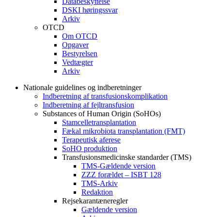
Databeskyttelse
DSKI høringssvar
Arkiv
OTCD
Om OTCD
Opgaver
Bestyrelsen
Vedtægter
Arkiv
Nationale guidelines og indberetninger
Indberetning af transfusionskomplikation
Indberetning af fejltransfusion
Substances of Human Origin (SoHOs)
Stamcelletransplantation
Fækal mikrobiota transplantation (FMT)
Terapeutisk aferese
SoHO produktion
Transfusionsmedicinske standarder (TMS)
TMS-Gældende version
ZZZ forældet – ISBT 128
TMS-Arkiv
Redaktion
Rejsekarantæneregler
Gældende version