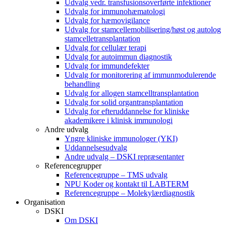
Udvalg vedr. transfusionsoverførte infektioner
Udvalg for immunohæmatologi
Udvalg for hæmovigilance
Udvalg for stamcellemobilisering/høst og autolog
stamcelletransplantation
Udvalg for cellulær terapi
Udvalg for autoimmun diagnostik
Udvalg for immundefekter
Udvalg for monitorering af immunmodulerende
behandling
Udvalg for allogen stamcelltransplantation
Udvalg for solid organtransplantation
Udvalg for efteruddannelse for kliniske
akademikere i klinisk immunologi
Andre udvalg
Yngre kliniske immunologer (YKI)
Uddannelsesudvalg
Andre udvalg – DSKI repræsentanter
Referencegrupper
Referencegruppe – TMS udvalg
NPU Koder og kontakt til LABTERM
Referencegruppe – Molekylærdiagnostik
Organisation
DSKI
Om DSKI