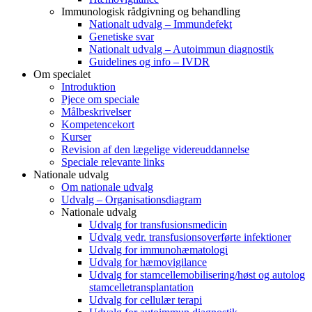
Immunologisk rådgivning og behandling
Nationalt udvalg – Immundefekt
Genetiske svar
Nationalt udvalg – Autoimmun diagnostik
Guidelines og info – IVDR
Om specialet
Introduktion
Pjece om speciale
Målbeskrivelser
Kompetencekort
Kurser
Revision af den lægelige videreuddannelse
Speciale relevante links
Nationale udvalg
Om nationale udvalg
Udvalg – Organisationsdiagram
Nationale udvalg
Udvalg for transfusionsmedicin
Udvalg vedr. transfusionsoverførte infektioner
Udvalg for immunohæmatologi
Udvalg for hæmovigilance
Udvalg for stamcellemobilisering/høst og autolog
stamcelletransplantation
Udvalg for cellulær terapi