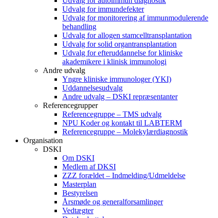
Udvalg for autoimmun diagnostik
Udvalg for immundefekter
Udvalg for monitorering af immunmodulerende
behandling
Udvalg for allogen stamcelltransplantation
Udvalg for solid organtransplantation
Udvalg for efteruddannelse for kliniske
akademikere i klinisk immunologi
Andre udvalg
Yngre kliniske immunologer (YKI)
Uddannelsesudvalg
Andre udvalg – DSKI repræsentanter
Referencegrupper
Referencegruppe – TMS udvalg
NPU Koder og kontakt til LABTERM
Referencegruppe – Molekylærdiagnostik
Organisation
DSKI
Om DSKI
Medlem af DKSI
ZZZ forældet – Indmelding/Udmeldelse
Masterplan
Bestyrelsen
Årsmøde og generalforsamlinger
Vedtægter