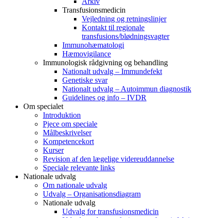
Arkiv
Transfusionsmedicin
Vejledning og retningslinjer
Kontakt til regionale
transfusions/blødningsvagter
Immunohæmatologi
Hæmovigilance
Immunologisk rådgivning og behandling
Nationalt udvalg – Immundefekt
Genetiske svar
Nationalt udvalg – Autoimmun diagnostik
Guidelines og info – IVDR
Om specialet
Introduktion
Pjece om speciale
Målbeskrivelser
Kompetencekort
Kurser
Revision af den lægelige videreuddannelse
Speciale relevante links
Nationale udvalg
Om nationale udvalg
Udvalg – Organisationsdiagram
Nationale udvalg
Udvalg for transfusionsmedicin