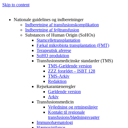
Skip to content
Nationale guidelines og indberetninger
Indberetning af transfusionskomplikation
Indberetning af fejltransfusion
Substances of Human Origin (SoHOs)
Stamcelletransplantation
Fækal mikrobiota transplantation (FMT)
Terapeutisk aferese
SoHO produktion
Transfusionsmedicinske standarder (TMS)
TMS-Gældende version
ZZZ forældet – ISBT 128
TMS-Arkiv
Redaktion
Rejsekarantæneregler
Gældende version
Arkiv
Transfusionsmedicin
Vejledning og retningslinjer
Kontakt til regionale
transfusions/blødningsvagter
Immunohæmatologi
Hæmovigilance