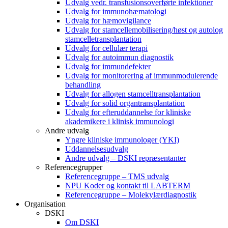
Udvalg vedr. transfusionsoverførte infektioner
Udvalg for immunohæmatologi
Udvalg for hæmovigilance
Udvalg for stamcellemobilisering/høst og autolog
stamcelletransplantation
Udvalg for cellulær terapi
Udvalg for autoimmun diagnostik
Udvalg for immundefekter
Udvalg for monitorering af immunmodulerende
behandling
Udvalg for allogen stamcelltransplantation
Udvalg for solid organtransplantation
Udvalg for efteruddannelse for kliniske
akademikere i klinisk immunologi
Andre udvalg
Yngre kliniske immunologer (YKI)
Uddannelsesudvalg
Andre udvalg – DSKI repræsentanter
Referencegrupper
Referencegruppe – TMS udvalg
NPU Koder og kontakt til LABTERM
Referencegruppe – Molekylærdiagnostik
Organisation
DSKI
Om DSKI