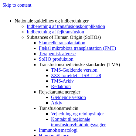
Skip to content
Nationale guidelines og indberetninger
Indberetning af transfusionskomplikation
Indberetning af fejltransfusion
Substances of Human Origin (SoHOs)
Stamcelletransplantation
Fækal mikrobiota transplantation (FMT)
Terapeutisk aferese
SoHO produktion
Transfusionsmedicinske standarder (TMS)
TMS-Gældende version
ZZZ forældet – ISBT 128
TMS-Arkiv
Redaktion
Rejsekarantæneregler
Gældende version
Arkiv
Transfusionsmedicin
Vejledning og retningslinjer
Kontakt til regionale
transfusions/blødningsvagter
Immunohæmatologi
Hæmovigilance