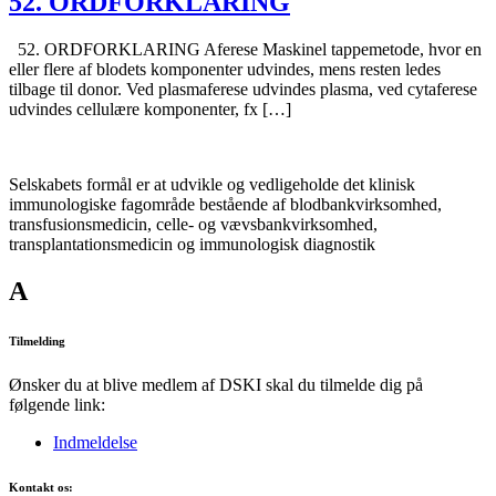
52. ORDFORKLARING
52. ORDFORKLARING Aferese Maskinel tappemetode, hvor en
eller flere af blodets komponenter udvindes, mens resten ledes
tilbage til donor. Ved plasmaferese udvindes plasma, ved cytaferese
udvindes cellulære komponenter, fx […]
Selskabets formål er at udvikle og vedligeholde det klinisk
immunologiske fagområde bestående af blodbankvirksomhed,
transfusionsmedicin, celle- og vævsbankvirksomhed,
transplantationsmedicin og immunologisk diagnostik
A
Tilmelding
Ønsker du at blive medlem af DSKI skal du tilmelde dig på
følgende link:
Indmeldelse
Kontakt os: