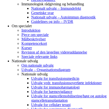
Immunologisk rådgivning og behandling
Nationalt udvalg – Immundefekt
Genetiske svar
Nationalt udvalg – Autoimmun diagnostik
Guidelines og info – IVDR
Om specialet
Introduktion
Pjece om speciale
Målbeskrivelser
Kompetencekort
Kurser
Revision af den lægelige videreuddannelse
Speciale relevante links
Nationale udvalg
Om nationale udvalg
Udvalg – Organisationsdiagram
Nationale udvalg
Udvalg for transfusionsmedicin
Udvalg vedr. transfusionsoverførte infektioner
Udvalg for immunohæmatologi
Udvalg for hæmovigilance
Udvalg for stamcellemobilisering/høst og autolog
stamcelletransplantation
Udvalg for cellulær terapi