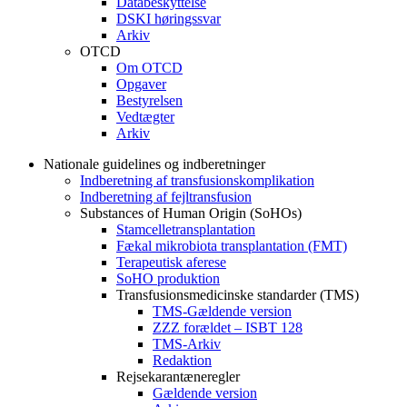
Databeskyttelse
DSKI høringssvar
Arkiv
OTCD
Om OTCD
Opgaver
Bestyrelsen
Vedtægter
Arkiv
Nationale guidelines og indberetninger
Indberetning af transfusionskomplikation
Indberetning af fejltransfusion
Substances of Human Origin (SoHOs)
Stamcelletransplantation
Fækal mikrobiota transplantation (FMT)
Terapeutisk aferese
SoHO produktion
Transfusionsmedicinske standarder (TMS)
TMS-Gældende version
ZZZ forældet – ISBT 128
TMS-Arkiv
Redaktion
Rejsekarantæneregler
Gældende version