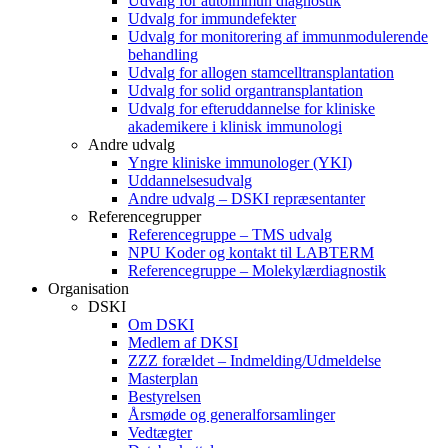
Udvalg for autoimmun diagnostik
Udvalg for immundefekter
Udvalg for monitorering af immunmodulerende
behandling
Udvalg for allogen stamcelltransplantation
Udvalg for solid organtransplantation
Udvalg for efteruddannelse for kliniske
akademikere i klinisk immunologi
Andre udvalg
Yngre kliniske immunologer (YKI)
Uddannelsesudvalg
Andre udvalg – DSKI repræsentanter
Referencegrupper
Referencegruppe – TMS udvalg
NPU Koder og kontakt til LABTERM
Referencegruppe – Molekylærdiagnostik
Organisation
DSKI
Om DSKI
Medlem af DKSI
ZZZ forældet – Indmelding/Udmeldelse
Masterplan
Bestyrelsen
Årsmøde og generalforsamlinger
Vedtægter