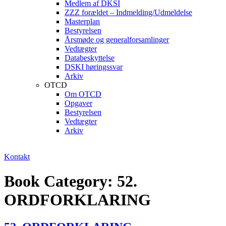
Medlem af DKSI
ZZZ forældet – Indmelding/Udmeldelse
Masterplan
Bestyrelsen
Årsmøde og generalforsamlinger
Vedtægter
Databeskyttelse
DSKI høringssvar
Arkiv
OTCD
Om OTCD
Opgaver
Bestyrelsen
Vedtægter
Arkiv
Kontakt
Book Category:
52.
ORDFORKLARING