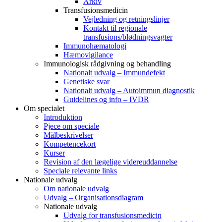
Arkiv
Transfusionsmedicin
Vejledning og retningslinjer
Kontakt til regionale
transfusions/blødningsvagter
Immunohæmatologi
Hæmovigilance
Immunologisk rådgivning og behandling
Nationalt udvalg – Immundefekt
Genetiske svar
Nationalt udvalg – Autoimmun diagnostik
Guidelines og info – IVDR
Om specialet
Introduktion
Pjece om speciale
Målbeskrivelser
Kompetencekort
Kurser
Revision af den lægelige videreuddannelse
Speciale relevante links
Nationale udvalg
Om nationale udvalg
Udvalg – Organisationsdiagram
Nationale udvalg
Udvalg for transfusionsmedicin