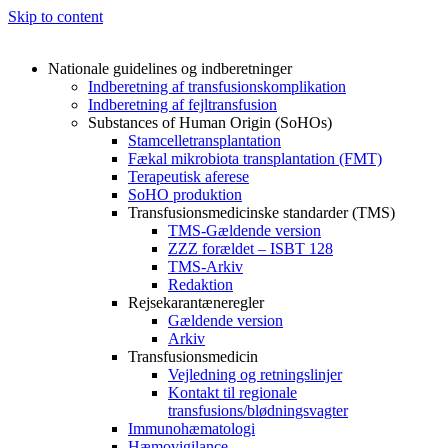
Skip to content
Nationale guidelines og indberetninger
Indberetning af transfusionskomplikation
Indberetning af fejltransfusion
Substances of Human Origin (SoHOs)
Stamcelletransplantation
Fækal mikrobiota transplantation (FMT)
Terapeutisk aferese
SoHO produktion
Transfusionsmedicinske standarder (TMS)
TMS-Gældende version
ZZZ forældet – ISBT 128
TMS-Arkiv
Redaktion
Rejsekarantæneregler
Gældende version
Arkiv
Transfusionsmedicin
Vejledning og retningslinjer
Kontakt til regionale
transfusions/blødningsvagter
Immunohæmatologi
Hæmovigilance