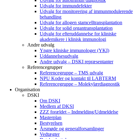
Udvalg for autoimmun diagnostik
Udvalg for immundefekter
Udvalg for monitorering af immunmodulerende
behandling
Udvalg for allogen stamcelltransplantation
Udvalg for solid organtransplantation
Udvalg for efteruddannelse for kliniske
akademikere i klinisk immunologi
Andre udvalg
Yngre kliniske immunologer (YKI)
Uddannelsesudvalg
Andre udvalg – DSKI repræsentanter
Referencegrupper
Referencegruppe – TMS udvalg
NPU Koder og kontakt til LABTERM
Referencegruppe – Molekylærdiagnostik
Organisation
DSKI
Om DSKI
Medlem af DKSI
ZZZ forældet – Indmelding/Udmeldelse
Masterplan
Bestyrelsen
Årsmøde og generalforsamlinger
Vedtægter