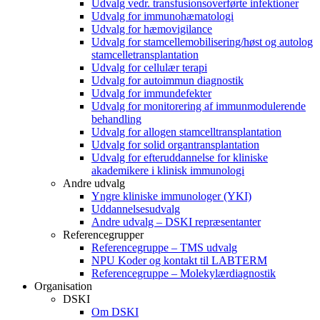
Udvalg vedr. transfusionsoverførte infektioner
Udvalg for immunohæmatologi
Udvalg for hæmovigilance
Udvalg for stamcellemobilisering/høst og autolog
stamcelletransplantation
Udvalg for cellulær terapi
Udvalg for autoimmun diagnostik
Udvalg for immundefekter
Udvalg for monitorering af immunmodulerende
behandling
Udvalg for allogen stamcelltransplantation
Udvalg for solid organtransplantation
Udvalg for efteruddannelse for kliniske
akademikere i klinisk immunologi
Andre udvalg
Yngre kliniske immunologer (YKI)
Uddannelsesudvalg
Andre udvalg – DSKI repræsentanter
Referencegrupper
Referencegruppe – TMS udvalg
NPU Koder og kontakt til LABTERM
Referencegruppe – Molekylærdiagnostik
Organisation
DSKI
Om DSKI