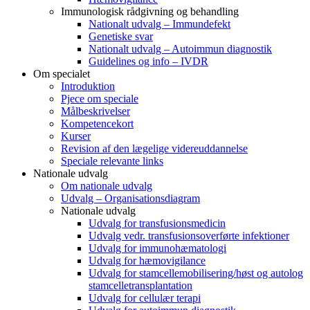
Immunologisk rådgivning og behandling
Nationalt udvalg – Immundefekt
Genetiske svar
Nationalt udvalg – Autoimmun diagnostik
Guidelines og info – IVDR
Om specialet
Introduktion
Pjece om speciale
Målbeskrivelser
Kompetencekort
Kurser
Revision af den lægelige videreuddannelse
Speciale relevante links
Nationale udvalg
Om nationale udvalg
Udvalg – Organisationsdiagram
Nationale udvalg
Udvalg for transfusionsmedicin
Udvalg vedr. transfusionsoverførte infektioner
Udvalg for immunohæmatologi
Udvalg for hæmovigilance
Udvalg for stamcellemobilisering/høst og autolog
stamcelletransplantation
Udvalg for cellulær terapi