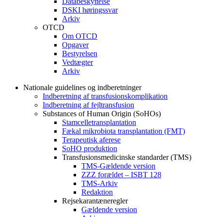
Databeskyttelse
DSKI høringssvar
Arkiv
OTCD
Om OTCD
Opgaver
Bestyrelsen
Vedtægter
Arkiv
Nationale guidelines og indberetninger
Indberetning af transfusionskomplikation
Indberetning af fejltransfusion
Substances of Human Origin (SoHOs)
Stamcelletransplantation
Fækal mikrobiota transplantation (FMT)
Terapeutisk aferese
SoHO produktion
Transfusionsmedicinske standarder (TMS)
TMS-Gældende version
ZZZ forældet – ISBT 128
TMS-Arkiv
Redaktion
Rejsekarantæneregler
Gældende version