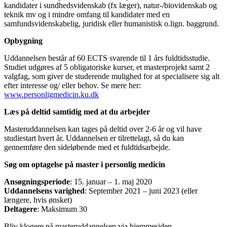
kandidater i sundhedsvidenskab (fx læger), natur-/biovidenskab og
teknik mv og i mindre omfang til kandidater med en
samfundsvidenskabelig, juridisk eller humanistisk o.lign. baggrund.
Opbygning
Uddannelsen består af 60 ECTS svarende til 1 års fuldtidsstudie.
Studiet udgøres af 5 obligatoriske kurser, et masterprojekt samt 2
valgfag, som giver de studerende mulighed for at specialisere sig alt
efter interesse og/ eller behov. Se mere her:
www.personligmedicin.ku.dk
Læs på deltid samtidig med at du arbejder
Masteruddannelsen kan tages på deltid over 2-6 år og vil have
studiestart hvert år. Uddannelsen er tilrettelagt, så du kan
gennemføre den sideløbende med et fuldtidsarbejde.
Søg om optagelse på master i personlig medicin
Ansøgningsperiode
: 15. januar – 1. maj 2020
Uddannelsens varighed
: September 2021 – juni 2023 (eller
længere, hvis ønsket)
Deltagere
: Maksimum 30
Bliv klogere på masteruddannelsen via hjemmesiden