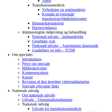
Arkiv
Transfusionsmedicin
Vejledning og retningslinjer
Kontakt til regionale
transfusions/blødningsvagter
Immunohæmatologi
Hæmovigilance
Immunologisk rådgivning og behandling
Nationalt udvalg – Immundefekt
Genetiske svar
Nationalt udvalg – Autoimmun diagnostik
Guidelines og info – IVDR
Om specialet
Introduktion
Pjece om speciale
Målbeskrivelser
Kompetencekort
Kurser
Revision af den lægelige videreuddannelse
Speciale relevante links
Nationale udvalg
Om nationale udvalg
Udvalg – Organisationsdiagram
Nationale udvalg
Udvalg for transfusionsmedicin