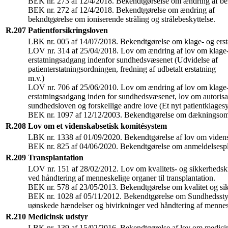
BEK nr. 273 af 12/4/2018. Bekendtgørselse om ændring af bek
BEK nr. 272 af 12/4/2018. Bekendtgørelse om ændring af
bekndtgørelse om ioniserende stråling og strålebeskyttelse.
R.207
Patientforsikringsloven
LBK nr. 005 af 14/07/2018. Bekendtgørelse om klage- og ers
LOV nr. 314 af 25/04/2018. Lov om ændring af lov om klage
erstatningsadgang indenfor sundhedsvæsenet (Udvidelse af
patienterstatningsordningen, fredning af udbetalt erstatning
m.v.)
LOV nr. 706 af 25/06/2010. Lov om ændring af lov om klage
erstatningsadgang inden for sundhedsvæsenet, lov om autoris
sundhedsloven og forskellige andre love (Et nyt patientklages
BEK nr. 1097 af 12/12/2003. Bekendtgørelse om dækningsområ
R.208
Lov om et videnskabsetisk komitésystem
LBK nr. 1338 af 01/09/2020. Bekendtgørelse af lov om videns
BEK nr. 825 af 04/06/2020. Bekendtgørelse om anmeldelsespli
R.209
Transplantation
LOV nr. 151 af 28/02/2012. Lov om kvalitets- og sikkerhedsk
ved håndtering af menneskelige organer til transplantation.
BEK nr. 578 af 23/05/2013. Bekendtgørelse om kvalitet og si
BEK nr. 1028 af 05/11/2012. Bekendtgørelse om Sundhedsstyre
uønskede hændelser og bivirkninger ved håndtering af mennesk
R.210
Medicinsk udstyr
LBK nr. 139 af 15/02/2016. Bekendtgørelse af lov om medici