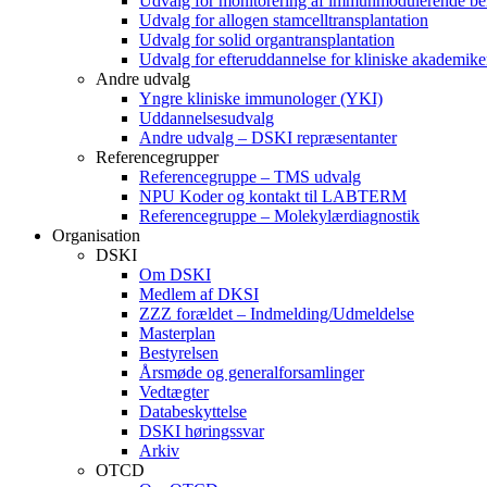
Udvalg for monitorering af immunmodulerende be
Udvalg for allogen stamcelltransplantation
Udvalg for solid organtransplantation
Udvalg for efteruddannelse for kliniske akademike
Andre udvalg
Yngre kliniske immunologer (YKI)
Uddannelsesudvalg
Andre udvalg – DSKI repræsentanter
Referencegrupper
Referencegruppe – TMS udvalg
NPU Koder og kontakt til LABTERM
Referencegruppe – Molekylærdiagnostik
Organisation
DSKI
Om DSKI
Medlem af DKSI
ZZZ forældet – Indmelding/Udmeldelse
Masterplan
Bestyrelsen
Årsmøde og generalforsamlinger
Vedtægter
Databeskyttelse
DSKI høringssvar
Arkiv
OTCD