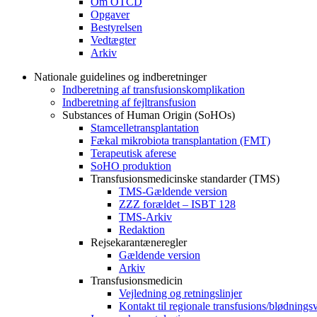
Om OTCD
Opgaver
Bestyrelsen
Vedtægter
Arkiv
Nationale guidelines og indberetninger
Indberetning af transfusionskomplikation
Indberetning af fejltransfusion
Substances of Human Origin (SoHOs)
Stamcelletransplantation
Fækal mikrobiota transplantation (FMT)
Terapeutisk aferese
SoHO produktion
Transfusionsmedicinske standarder (TMS)
TMS-Gældende version
ZZZ forældet – ISBT 128
TMS-Arkiv
Redaktion
Rejsekarantæneregler
Gældende version
Arkiv
Transfusionsmedicin
Vejledning og retningslinjer
Kontakt til regionale transfusions/blødnings