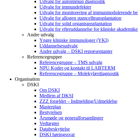
Udvalg for autoimmun diagnostik
Udvalg for immundefekter
Udvalg for monitorering af immunmodulerende be
Udvalg for allogen stamcelltransplantation
Udvalg for solid organtransplantation
Udvalg for efteruddannelse for kliniske akademike
Andre udvalg
Yngre kliniske immunologer (YKI)
Uddannelsesudvalg
Andre udvalg – DSKI repræsentanter
Referencegrupper
Referencegruppe – TMS udvalg
NPU Koder og kontakt til LABTERM
Referencegruppe – Molekylærdiagnostik
Organisation
DSKI
Om DSKI
Medlem af DKSI
ZZZ forældet – Indmelding/Udmeldelse
Masterplan
Bestyrelsen
Årsmøde og generalforsamlinger
Vedtægter
Databeskyttelse
DSKI høringssvar