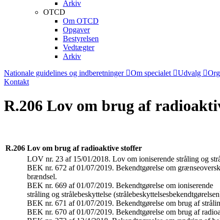
Arkiv
OTCD
Om OTCD
Opgaver
Bestyrelsen
Vedtægter
Arkiv
Nationale guidelines og indberetninger
Om specialet
Udvalg
Org
Kontakt
R.206 Lov om brug af radioaktiv
R.206
Lov om brug af radioaktive stoffer
LOV nr. 23 af 15/01/2018. Lov om ioniserende stråling og strål
BEK nr. 672 af 01/07/2019. Bekendtgørelse om grænseoverskrid
brændsel.
BEK nr. 669 af 01/07/2019. Bekendtgørelse om ioniserende
stråling og strålebeskyttelse (strålebeskyttelsesbekendtgørelsen
BEK nr. 671 af 01/07/2019. Bekendtgørelse om brug af strålin
BEK nr. 670 af 01/07/2019. Bekendtgørelse om brug af radioakt