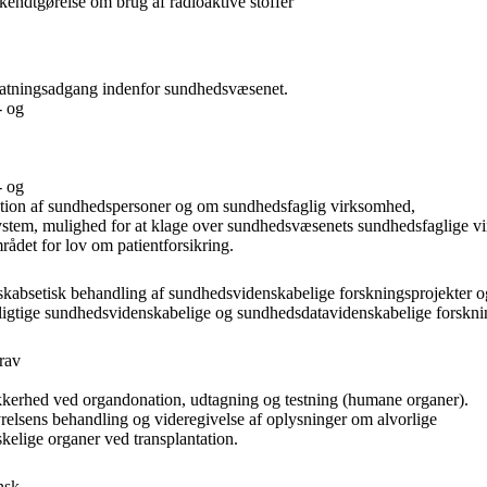
endtgørelse om brug af radioaktive stoffer
tatningsadgang indenfor sundhedsvæsenet.
- og
- og
ation af sundhedspersoner og om sundhedsfaglig virksomhed,
ystem, mulighed for at klage over sundhedsvæsenets sundhedsfaglige vir
det for lov om patientforsikring.
kabsetisk behandling af sundhedsvidenskabelige forskningsprojekter o
gtige sundhedsvidenskabelige og sundhedsdatavidenskabelige forsknin
rav
kkerhed ved organdonation, udtagning og testning (humane organer).
lsens behandling og videregivelse af oplysninger om alvorlige
elige organer ved transplantation.
nsk