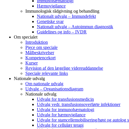
Immunohæmatologi
Hæmovigilance
Immunologisk rådgivning og behandling
Nationalt udvalg – Immundefekt
Genetiske svar
Nationalt udvalg – Autoimmun diagnostik
Guidelines og info – IVDR
Om specialet
Introduktion
Pjece om speciale
Målbeskrivelser
Kompetencekort
Kurser
Revision af den lægelige videreuddannelse
Speciale relevante links
Nationale udvalg
Om nationale udvalg
Udvalg – Organisationsdiagram
Nationale udvalg
Udvalg for transfusionsmedicin
Udvalg vedr. transfusionsoverførte infektioner
Udvalg for immunohæmatologi
Udvalg for hæmovigilance
Udvalg for stamcellemobilisering/høst og autolog s
Udvalg for cellulær terapi