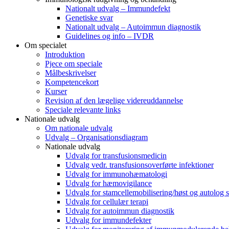
Nationalt udvalg – Immundefekt
Genetiske svar
Nationalt udvalg – Autoimmun diagnostik
Guidelines og info – IVDR
Om specialet
Introduktion
Pjece om speciale
Målbeskrivelser
Kompetencekort
Kurser
Revision af den lægelige videreuddannelse
Speciale relevante links
Nationale udvalg
Om nationale udvalg
Udvalg – Organisationsdiagram
Nationale udvalg
Udvalg for transfusionsmedicin
Udvalg vedr. transfusionsoverførte infektioner
Udvalg for immunohæmatologi
Udvalg for hæmovigilance
Udvalg for stamcellemobilisering/høst og autolog s
Udvalg for cellulær terapi
Udvalg for autoimmun diagnostik
Udvalg for immundefekter