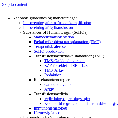
Skip to content
Nationale guidelines og indberetninger
Indberetning af transfusionskomplikation
Indberetning af fejltransfusion
Substances of Human Origin (SoHOs)
Stamcelletransplantation
Fækal mikrobiota transplantation (FMT)
Terapeutisk aferese
SoHO produktion
Transfusionsmedicinske standarder (TMS)
TMS-Gældende version
ZZZ forældet – ISBT 128
TMS-Arkiv
Redaktion
Rejsekarantæneregler
Gældende version
Arkiv
Transfusionsmedicin
Vejledning og retningslinjer
Kontakt til regionale transfusions/blødnings
Immunohæmatologi
Hæmovigilance
Immunologisk rådgivning og behandling