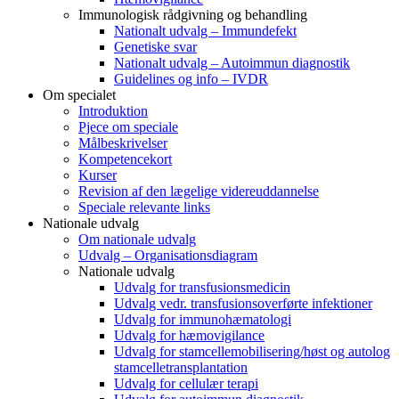
Immunologisk rådgivning og behandling
Nationalt udvalg – Immundefekt
Genetiske svar
Nationalt udvalg – Autoimmun diagnostik
Guidelines og info – IVDR
Om specialet
Introduktion
Pjece om speciale
Målbeskrivelser
Kompetencekort
Kurser
Revision af den lægelige videreuddannelse
Speciale relevante links
Nationale udvalg
Om nationale udvalg
Udvalg – Organisationsdiagram
Nationale udvalg
Udvalg for transfusionsmedicin
Udvalg vedr. transfusionsoverførte infektioner
Udvalg for immunohæmatologi
Udvalg for hæmovigilance
Udvalg for stamcellemobilisering/høst og autolog
stamcelletransplantation
Udvalg for cellulær terapi