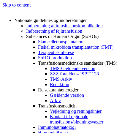
Skip to content
Nationale guidelines og indberetninger
Indberetning af transfusionskomplikation
Indberetning af fejltransfusion
Substances of Human Origin (SoHOs)
Stamcelletransplantation
Fækal mikrobiota transplantation (FMT)
Terapeutisk aferese
SoHO produktion
Transfusionsmedicinske standarder (TMS)
TMS-Gældende version
ZZZ forældet – ISBT 128
TMS-Arkiv
Redaktion
Rejsekarantæneregler
Gældende version
Arkiv
Transfusionsmedicin
Vejledning og retningslinjer
Kontakt til regionale
transfusions/blødningsvagter
Immunohæmatologi
Hæmovigilance