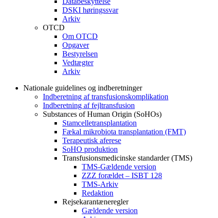
Databeskyttelse
DSKI høringssvar
Arkiv
OTCD
Om OTCD
Opgaver
Bestyrelsen
Vedtægter
Arkiv
Nationale guidelines og indberetninger
Indberetning af transfusionskomplikation
Indberetning af fejltransfusion
Substances of Human Origin (SoHOs)
Stamcelletransplantation
Fækal mikrobiota transplantation (FMT)
Terapeutisk aferese
SoHO produktion
Transfusionsmedicinske standarder (TMS)
TMS-Gældende version
ZZZ forældet – ISBT 128
TMS-Arkiv
Redaktion
Rejsekarantæneregler
Gældende version