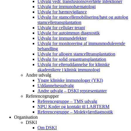
Udvalg vedr. transfusionsoverførte infektioner
Udvalg for immunohæmatologi
Udvalg for hæmovigilance
Udvalg for stamcellemobilisering/høst og autolog
stamcelletransplantation
Udvalg for cellulær terapi
Udvalg for autoimmun diagnostik
Udvalg for immundefekter
Udvalg for monitorering af immunmodulerende
behandling
Udvalg for allogen stamcelltransplantation
Udvalg for solid organtransplantation
Udvalg for efteruddannelse for kliniske
akademikere i klinisk immunologi
Andre udvalg
Yngre kliniske immunologer (YKI)
Uddannelsesudvalg
Andre udvalg – DSKI repræsentanter
Referencegrupper
Referencegruppe – TMS udvalg
NPU Koder og kontakt til LABTERM
Referencegruppe – Molekylærdiagnostik
Organisation
DSKI
Om DSKI