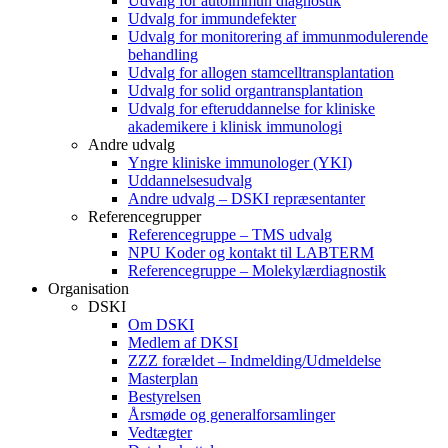
Udvalg for autoimmun diagnostik
Udvalg for immundefekter
Udvalg for monitorering af immunmodulerende
behandling
Udvalg for allogen stamcelltransplantation
Udvalg for solid organtransplantation
Udvalg for efteruddannelse for kliniske
akademikere i klinisk immunologi
Andre udvalg
Yngre kliniske immunologer (YKI)
Uddannelsesudvalg
Andre udvalg – DSKI repræsentanter
Referencegrupper
Referencegruppe – TMS udvalg
NPU Koder og kontakt til LABTERM
Referencegruppe – Molekylærdiagnostik
Organisation
DSKI
Om DSKI
Medlem af DKSI
ZZZ forældet – Indmelding/Udmeldelse
Masterplan
Bestyrelsen
Årsmøde og generalforsamlinger
Vedtægter