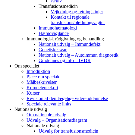
Arkiv
Transfusionsmedicin
Vejledning og retningslinjer
Kontakt til regionale
transfusions/blødningsvagter
Immunohæmatologi
Hæmovigilance
Immunologisk rådgivning og behandling
Nationalt udvalg – Immundefekt
Genetiske svar
Nationalt udvalg – Autoimmun diagnostik
Guidelines og info – IVDR
Om specialet
Introduktion
Pjece om speciale
Målbeskrivelser
Kompetencekort
Kurser
Revision af den lægelige videreuddannelse
Speciale relevante links
Nationale udvalg
Om nationale udvalg
Udvalg – Organisationsdiagram
Nationale udvalg
Udvalg for transfusionsmedicin