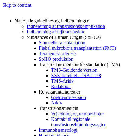
Skip to content
Nationale guidelines og indberetninger
Indberetning af transfusionskomplikation
Indberetning af fejltransfusion
Substances of Human Origin (SoHOs)
Stamcelletransplantation
Fækal mikrobiota transplantation (FMT)
Terapeutisk aferese
SoHO produktion
Transfusionsmedicinske standarder (TMS)
TMS-Gældende version
ZZZ forældet – ISBT 128
TMS-Arkiv
Redaktion
Rejsekarantæneregler
Gældende version
Arkiv
Transfusionsmedicin
Vejledning og retningslinjer
Kontakt til regionale
transfusions/blødningsvagter
Immunohæmatologi
Hæmovigilance