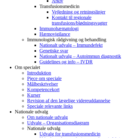
Arkiv
Transfusionsmedicin
Vejledning og retningslinjer
Kontakt til regionale
transfusions/blødningsvagter
Immunohæmatologi
Hæmovigilance
Immunologisk rådgivning og behandling
Nationalt udvalg – Immundefekt
Genetiske svar
Nationalt udvalg – Autoimmun diagnostik
Guidelines og info – IVDR
Om specialet
Introduktion
Pjece om speciale
Målbeskrivelser
Kompetencekort
Kurser
Revision af den lægelige videreuddannelse
Speciale relevante links
Nationale udvalg
Om nationale udvalg
Udvalg – Organisationsdiagram
Nationale udvalg
Udvalg for transfusionsmedicin