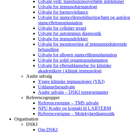
Udvalg vedr. transfusionsoverførte infektioner
Udvalg for immunohæmatologi
Udvalg for hæmovigilance
Udvalg for stamcellemobilisering/høst og autolog
stamcelletransplantation
Udvalg for cellulær terapi
Udvalg for autoimmun diagnostik
Udvalg for immundefekter
Udvalg for monitorering af immunmodulerende
behandling
Udvalg for allogen stamcelltransplantation
Udvalg for solid organtransplantation
Udvalg for efteruddannelse for kliniske
akademikere i klinisk immunologi
Andre udvalg
Yngre kliniske immunologer (YKI)
Uddannelsesudvalg
Andre udvalg – DSKI repræsentanter
Referencegrupper
Referencegruppe – TMS udvalg
NPU Koder og kontakt til LABTERM
Referencegruppe – Molekylærdiagnostik
Organisation
DSKI
Om DSKI