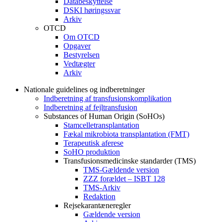
Databeskyttelse
DSKI høringssvar
Arkiv
OTCD
Om OTCD
Opgaver
Bestyrelsen
Vedtægter
Arkiv
Nationale guidelines og indberetninger
Indberetning af transfusionskomplikation
Indberetning af fejltransfusion
Substances of Human Origin (SoHOs)
Stamcelletransplantation
Fækal mikrobiota transplantation (FMT)
Terapeutisk aferese
SoHO produktion
Transfusionsmedicinske standarder (TMS)
TMS-Gældende version
ZZZ forældet – ISBT 128
TMS-Arkiv
Redaktion
Rejsekarantæneregler
Gældende version