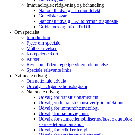
Immunologisk rådgivning og behandling
Nationalt udvalg – Immundefekt
Genetiske svar
Nationalt udvalg – Autoimmun diagnostik
Guidelines og info – IVDR
Om specialet
Introduktion
Pjece om speciale
Målbeskrivelser
Kompetencekort
Kurser
Revision af den lægelige videreuddannelse
Speciale relevante links
Nationale udvalg
Om nationale udvalg
Udvalg – Organisationsdiagram
Nationale udvalg
Udvalg for transfusionsmedicin
Udvalg vedr. transfusionsoverførte infektioner
Udvalg for immunohæmatologi
Udvalg for hæmovigilance
Udvalg for stamcellemobilisering/høst og autolog
stamcelletransplantation
Udvalg for cellulær terapi