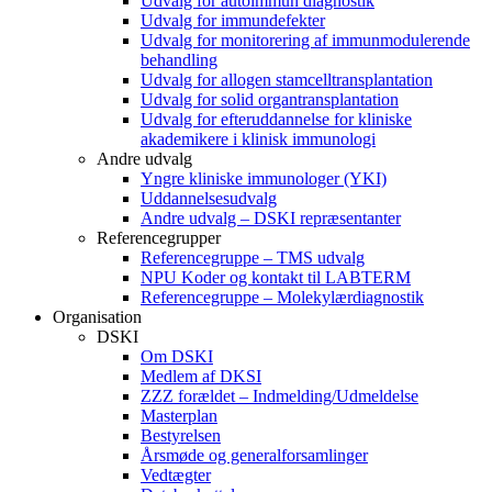
Udvalg for autoimmun diagnostik
Udvalg for immundefekter
Udvalg for monitorering af immunmodulerende
behandling
Udvalg for allogen stamcelltransplantation
Udvalg for solid organtransplantation
Udvalg for efteruddannelse for kliniske
akademikere i klinisk immunologi
Andre udvalg
Yngre kliniske immunologer (YKI)
Uddannelsesudvalg
Andre udvalg – DSKI repræsentanter
Referencegrupper
Referencegruppe – TMS udvalg
NPU Koder og kontakt til LABTERM
Referencegruppe – Molekylærdiagnostik
Organisation
DSKI
Om DSKI
Medlem af DKSI
ZZZ forældet – Indmelding/Udmeldelse
Masterplan
Bestyrelsen
Årsmøde og generalforsamlinger
Vedtægter