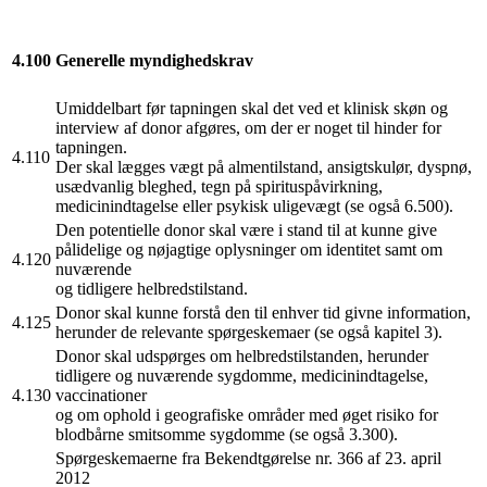
4.100
Generelle myndighedskrav
Umiddelbart før tapningen skal det ved et klinisk skøn og
interview af donor afgøres, om der er noget til hinder for
tapningen.
4.110
Der skal lægges vægt på almentilstand, ansigtskulør, dyspnø,
usædvanlig bleghed, tegn på spirituspåvirkning,
medicinindtagelse eller psykisk uligevægt (se også 6.500).
Den potentielle donor skal være i stand til at kunne give
pålidelige og nøjagtige oplysninger om identitet samt om
4.120
nuværende
og tidligere helbredstilstand.
Donor skal kunne forstå den til enhver tid givne information,
4.125
herunder de relevante spørgeskemaer (se også kapitel 3).
Donor skal udspørges om helbredstilstanden, herunder
tidligere og nuværende sygdomme, medicinindtagelse,
4.130
vaccinationer
og om ophold i geografiske områder med øget risiko for
blodbårne smitsomme sygdomme (se også 3.300).
Spørgeskemaerne fra Bekendtgørelse nr. 366 af 23. april
2012