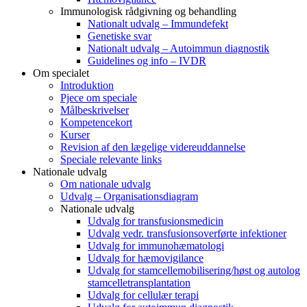
Immunologisk rådgivning og behandling
Nationalt udvalg – Immundefekt
Genetiske svar
Nationalt udvalg – Autoimmun diagnostik
Guidelines og info – IVDR
Om specialet
Introduktion
Pjece om speciale
Målbeskrivelser
Kompetencekort
Kurser
Revision af den lægelige videreuddannelse
Speciale relevante links
Nationale udvalg
Om nationale udvalg
Udvalg – Organisationsdiagram
Nationale udvalg
Udvalg for transfusionsmedicin
Udvalg vedr. transfusionsoverførte infektioner
Udvalg for immunohæmatologi
Udvalg for hæmovigilance
Udvalg for stamcellemobilisering/høst og autolog
stamcelletransplantation
Udvalg for cellulær terapi