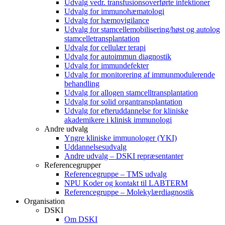
Udvalg vedr. transfusionsoverførte infektioner
Udvalg for immunohæmatologi
Udvalg for hæmovigilance
Udvalg for stamcellemobilisering/høst og autolog
stamcelletransplantation
Udvalg for cellulær terapi
Udvalg for autoimmun diagnostik
Udvalg for immundefekter
Udvalg for monitorering af immunmodulerende
behandling
Udvalg for allogen stamcelltransplantation
Udvalg for solid organtransplantation
Udvalg for efteruddannelse for kliniske
akademikere i klinisk immunologi
Andre udvalg
Yngre kliniske immunologer (YKI)
Uddannelsesudvalg
Andre udvalg – DSKI repræsentanter
Referencegrupper
Referencegruppe – TMS udvalg
NPU Koder og kontakt til LABTERM
Referencegruppe – Molekylærdiagnostik
Organisation
DSKI
Om DSKI