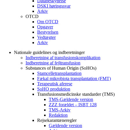
Databeskyttelse
DSKI høringssvar
Arkiv
OTCD
Om OTCD
Opgaver
Bestyrelsen
Vedtægter
Arkiv
Nationale guidelines og indberetninger
Indberetning af transfusionskomplikation
Indberetning af fejltransfusion
Substances of Human Origin (SoHOs)
Stamcelletransplantation
Fækal mikrobiota transplantation (FMT)
Terapeutisk aferese
SoHO produktion
Transfusionsmedicinske standarder (TMS)
TMS-Gældende version
ZZZ forældet – ISBT 128
TMS-Arkiv
Redaktion
Rejsekarantæneregler
Gældende version