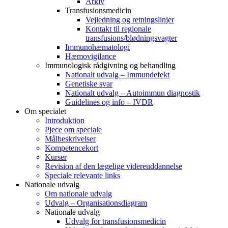
Arkiv
Transfusionsmedicin
Vejledning og retningslinjer
Kontakt til regionale
transfusions/blødningsvagter
Immunohæmatologi
Hæmovigilance
Immunologisk rådgivning og behandling
Nationalt udvalg – Immundefekt
Genetiske svar
Nationalt udvalg – Autoimmun diagnostik
Guidelines og info – IVDR
Om specialet
Introduktion
Pjece om speciale
Målbeskrivelser
Kompetencekort
Kurser
Revision af den lægelige videreuddannelse
Speciale relevante links
Nationale udvalg
Om nationale udvalg
Udvalg – Organisationsdiagram
Nationale udvalg
Udvalg for transfusionsmedicin