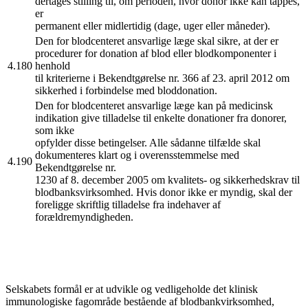
dertages stilling til, om perioden, hvor donor ikke kan tappes,
er
permanent eller midlertidig (dage, uger eller måneder).
Den for blodcenteret ansvarlige læge skal sikre, at der er
procedurer for donation af blod eller blodkomponenter i
4.180
henhold
til kriterierne i Bekendtgørelse nr. 366 af 23. april 2012 om
sikkerhed i forbindelse med bloddonation.
Den for blodcenteret ansvarlige læge kan på medicinsk
indikation give tilladelse til enkelte donationer fra donorer,
som ikke
opfylder disse betingelser. Alle sådanne tilfælde skal
dokumenteres klart og i overensstemmelse med
4.190
Bekendtgørelse nr.
1230 af 8. december 2005 om kvalitets- og sikkerhedskrav til
blodbanksvirksomhed. Hvis donor ikke er myndig, skal der
foreligge skriftlig tilladelse fra indehaver af
forældremyndigheden.
Selskabets formål er at udvikle og vedligeholde det klinisk
immunologiske fagområde bestående af blodbankvirksomhed,