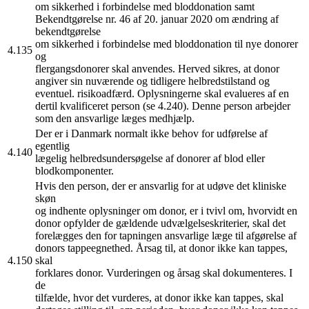
om sikkerhed i forbindelse med bloddonation samt
Bekendtgørelse nr. 46 af 20. januar 2020 om ændring af
bekendtgørelse
om sikkerhed i forbindelse med bloddonation til nye donorer
4.135
og
flergangsdonorer skal anvendes. Herved sikres, at donor
angiver sin nuværende og tidligere helbredstilstand og
eventuel. risikoadfærd. Oplysningerne skal evalueres af en
dertil kvalificeret person (se 4.240). Denne person arbejder
som den ansvarlige læges medhjælp.
Der er i Danmark normalt ikke behov for udførelse af
egentlig
4.140
lægelig helbredsundersøgelse af donorer af blod eller
blodkomponenter.
Hvis den person, der er ansvarlig for at udøve det kliniske
skøn
og indhente oplysninger om donor, er i tvivl om, hvorvidt en
donor opfylder de gældende udvælgelseskriterier, skal det
forelægges den for tapningen ansvarlige læge til afgørelse af
donors tappeegnethed. Årsag til, at donor ikke kan tappes,
4.150
skal
forklares donor. Vurderingen og årsag skal dokumenteres. I
de
tilfælde, hvor det vurderes, at donor ikke kan tappes, skal