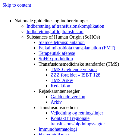
Skip to content
Nationale guidelines og indberetninger
Indberetning af transfusionskomplikation
Indberetning af fejltransfusion
Substances of Human Origin (SoHOs)
Stamcelletransplantation
Fækal mikrobiota transplantation (FMT)
Terapeutisk aferese
SoHO produktion
Transfusionsmedicinske standarder (TMS)
TMS-Gældende version
ZZZ forældet – ISBT 128
TMS-Arkiv
Redaktion
Rejsekarantæneregler
Gældende version
Arkiv
Transfusionsmedicin
Vejledning og retningslinjer
Kontakt til regionale
transfusions/blødningsvagter
Immunohæmatologi
Hæmovigilance