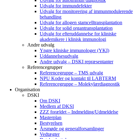
Udvalg for autoimmun diagnostik
Udvalg for immundefekter
Udvalg for monitorering af immunmodulerende
behandling
Udvalg for allogen stamcelltransplantation
Udvalg for solid organtransplantation
Udvalg for efteruddannelse for kliniske
akademikere i klinisk immunologi
Andre udvalg
Yngre kliniske immunologer (YKI)
Uddannelsesudvalg
Andre udvalg – DSKI repræsentanter
Referencegrupper
Referencegruppe – TMS udvalg
NPU Koder og kontakt til LABTERM
Referencegruppe – Molekylærdiagnostik
Organisation
DSKI
Om DSKI
Medlem af DKSI
ZZZ forældet – Indmelding/Udmeldelse
Masterplan
Bestyrelsen
Årsmøde og generalforsamlinger
Vedtægter