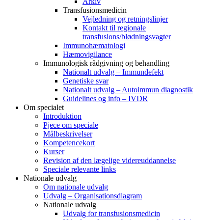
Arkiv
Transfusionsmedicin
Vejledning og retningslinjer
Kontakt til regionale
transfusions/blødningsvagter
Immunohæmatologi
Hæmovigilance
Immunologisk rådgivning og behandling
Nationalt udvalg – Immundefekt
Genetiske svar
Nationalt udvalg – Autoimmun diagnostik
Guidelines og info – IVDR
Om specialet
Introduktion
Pjece om speciale
Målbeskrivelser
Kompetencekort
Kurser
Revision af den lægelige videreuddannelse
Speciale relevante links
Nationale udvalg
Om nationale udvalg
Udvalg – Organisationsdiagram
Nationale udvalg
Udvalg for transfusionsmedicin