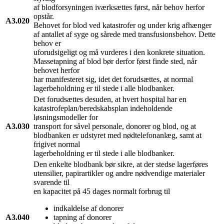
af blodforsyningen iværksættes først, når behov herfor
opstår.
A3.020
Behovet for blod ved katastrofer og under krig afhænger
af antallet af syge og sårede med transfusionsbehov. Dette
behov er
uforudsigeligt og må vurderes i den konkrete situation.
Massetapning af blod bør derfor først finde sted, når
behovet herfor
har manifesteret sig, idet det forudsættes, at normal
lagerbeholdning er til stede i alle blodbanker.
Det forudsættes desuden, at hvert hospital har en
katastrofeplan/beredskabsplan indeholdende
løsningsmodeller for
A3.030
transport for såvel personale, donorer og blod, og at
blodbanken er udstyret med nødtelefonanlæg, samt at
frigivet normal
lagerbeholdning er til stede i alle blodbanker.
Den enkelte blodbank bør sikre, at der stedse lagerføres
utensilier, papirartikler og andre nødvendige materialer
svarende til
en kapacitet på 45 dages normalt forbrug til
indkaldelse af donorer
A3.040
tapning af donorer