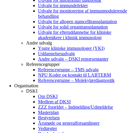
Udvalg for autoimmun diagnostik
Udvalg for immundefekter
Udvalg for monitorering af immunmodulerende
behandling
Udvalg for allogen stamcelltransplantation
Udvalg for solid organtransplantation
Udvalg for efteruddannelse for kliniske
akademikere i klinisk immunologi
Andre udvalg
Yngre kliniske immunologer (YKI)
Uddannelsesudvalg
Andre udvalg – DSKI repræsentanter
Referencegrupper
Referencegruppe – TMS udvalg
NPU Koder og kontakt til LABTERM
Referencegruppe – Molekylærdiagnostik
Organisation
DSKI
Om DSKI
Medlem af DKSI
ZZZ forældet – Indmelding/Udmeldelse
Masterplan
Bestyrelsen
Årsmøde og generalforsamlinger
Vedtægter