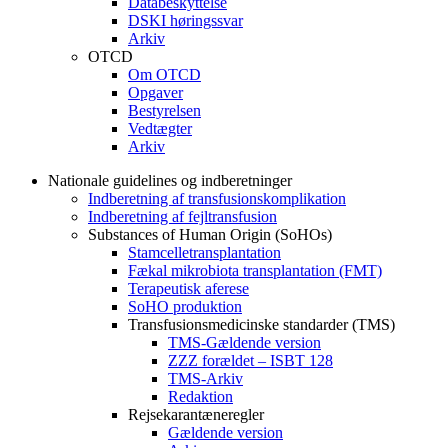
Databeskyttelse
DSKI høringssvar
Arkiv
OTCD
Om OTCD
Opgaver
Bestyrelsen
Vedtægter
Arkiv
Nationale guidelines og indberetninger
Indberetning af transfusionskomplikation
Indberetning af fejltransfusion
Substances of Human Origin (SoHOs)
Stamcelletransplantation
Fækal mikrobiota transplantation (FMT)
Terapeutisk aferese
SoHO produktion
Transfusionsmedicinske standarder (TMS)
TMS-Gældende version
ZZZ forældet – ISBT 128
TMS-Arkiv
Redaktion
Rejsekarantæneregler
Gældende version