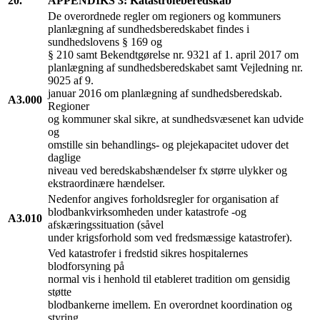
20.
APPENDIKS 3: Katastrofeberedskab
De overordnede regler om regioners og kommuners
planlægning af sundhedsberedskabet findes i
sundhedslovens § 169 og
§ 210 samt Bekendtgørelse nr. 9321 af 1. april 2017 om
planlægning af sundhedsberedskabet samt Vejledning nr.
9025 af 9.
januar 2016 om planlægning af sundhedsberedskab.
A3.000
Regioner
og kommuner skal sikre, at sundhedsvæsenet kan udvide
og
omstille sin behandlings- og plejekapacitet udover det
daglige
niveau ved beredskabshændelser fx større ulykker og
ekstraordinære hændelser.
Nedenfor angives forholdsregler for organisation af
blodbankvirksomheden under katastrofe -og
A3.010
afskæringssituation (såvel
under krigsforhold som ved fredsmæssige katastrofer).
Ved katastrofer i fredstid sikres hospitalernes
blodforsyning på
normal vis i henhold til etableret tradition om gensidig
støtte
blodbankerne imellem. En overordnet koordination og
styring