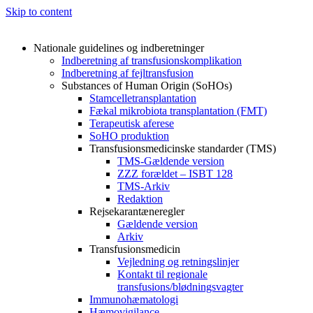
Skip to content
Nationale guidelines og indberetninger
Indberetning af transfusionskomplikation
Indberetning af fejltransfusion
Substances of Human Origin (SoHOs)
Stamcelletransplantation
Fækal mikrobiota transplantation (FMT)
Terapeutisk aferese
SoHO produktion
Transfusionsmedicinske standarder (TMS)
TMS-Gældende version
ZZZ forældet – ISBT 128
TMS-Arkiv
Redaktion
Rejsekarantæneregler
Gældende version
Arkiv
Transfusionsmedicin
Vejledning og retningslinjer
Kontakt til regionale
transfusions/blødningsvagter
Immunohæmatologi
Hæmovigilance