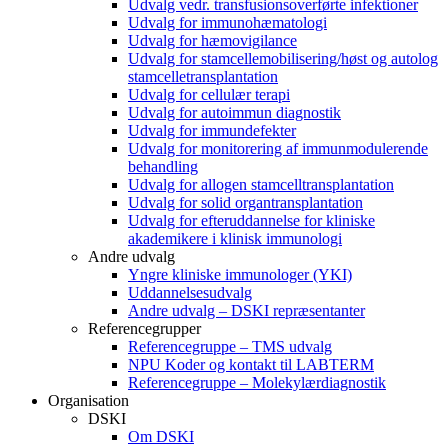
Udvalg vedr. transfusionsoverførte infektioner
Udvalg for immunohæmatologi
Udvalg for hæmovigilance
Udvalg for stamcellemobilisering/høst og autolog
stamcelletransplantation
Udvalg for cellulær terapi
Udvalg for autoimmun diagnostik
Udvalg for immundefekter
Udvalg for monitorering af immunmodulerende
behandling
Udvalg for allogen stamcelltransplantation
Udvalg for solid organtransplantation
Udvalg for efteruddannelse for kliniske
akademikere i klinisk immunologi
Andre udvalg
Yngre kliniske immunologer (YKI)
Uddannelsesudvalg
Andre udvalg – DSKI repræsentanter
Referencegrupper
Referencegruppe – TMS udvalg
NPU Koder og kontakt til LABTERM
Referencegruppe – Molekylærdiagnostik
Organisation
DSKI
Om DSKI