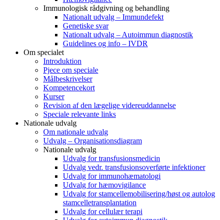
Immunologisk rådgivning og behandling
Nationalt udvalg – Immundefekt
Genetiske svar
Nationalt udvalg – Autoimmun diagnostik
Guidelines og info – IVDR
Om specialet
Introduktion
Pjece om speciale
Målbeskrivelser
Kompetencekort
Kurser
Revision af den lægelige videreuddannelse
Speciale relevante links
Nationale udvalg
Om nationale udvalg
Udvalg – Organisationsdiagram
Nationale udvalg
Udvalg for transfusionsmedicin
Udvalg vedr. transfusionsoverførte infektioner
Udvalg for immunohæmatologi
Udvalg for hæmovigilance
Udvalg for stamcellemobilisering/høst og autolog
stamcelletransplantation
Udvalg for cellulær terapi