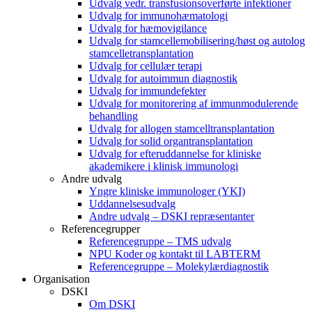
Udvalg vedr. transfusionsoverførte infektioner
Udvalg for immunohæmatologi
Udvalg for hæmovigilance
Udvalg for stamcellemobilisering/høst og autolog
stamcelletransplantation
Udvalg for cellulær terapi
Udvalg for autoimmun diagnostik
Udvalg for immundefekter
Udvalg for monitorering af immunmodulerende
behandling
Udvalg for allogen stamcelltransplantation
Udvalg for solid organtransplantation
Udvalg for efteruddannelse for kliniske
akademikere i klinisk immunologi
Andre udvalg
Yngre kliniske immunologer (YKI)
Uddannelsesudvalg
Andre udvalg – DSKI repræsentanter
Referencegrupper
Referencegruppe – TMS udvalg
NPU Koder og kontakt til LABTERM
Referencegruppe – Molekylærdiagnostik
Organisation
DSKI
Om DSKI