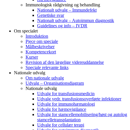
Immunologisk rådgivning og behandling
Nationalt udvalg – Immundefekt
Genetiske svar
Nationalt udvalg – Autoimmun diagnostik
Guidelines og info – IVDR
Om specialet
Introduktion
Pjece om speciale
Målbeskrivelser
Kompetencekort
Kurser
Revision af den lægelige videreuddannelse
Speciale relevante links
Nationale udvalg
Om nationale udvalg
Udvalg – Organisationsdiagram
Nationale udvalg
Udvalg for transfusionsmedicin
Udvalg vedr. transfusionsoverførte infektioner
Udvalg for immunohæmatologi
Udvalg for hæmovigilance
Udvalg for stamcellemobilisering/høst og autolog
stamcelletransplantation
Udvalg for cellulær terapi