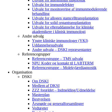
Udvalg for autoimmun diagnostik
Udvalg for immundefekter
Udvalg for monitorering af immunmodulerende
behandling
Udvalg for allogen stamcelltransplantation
Udvalg for solid organtransplantation
Udvalg for efteruddannelse for kliniske
akademikere i klinisk immunologi
Andre udvalg
Yngre kliniske immunologer (YKI)
Uddannelsesudvalg
Andre udvalg – DSKI repræsentanter
Referencegrupper
Referencegruppe – TMS udvalg
NPU Koder og kontakt til LABTERM
Referencegruppe – Molekylærdiagnostik
Organisation
DSKI
Om DSKI
Medlem af DKSI
ZZZ forældet – Indmelding/Udmeldelse
Masterplan
Bestyrelsen
Årsmøde og generalforsamlinger
Vedtægter