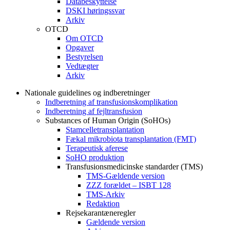
Databeskyttelse
DSKI høringssvar
Arkiv
OTCD
Om OTCD
Opgaver
Bestyrelsen
Vedtægter
Arkiv
Nationale guidelines og indberetninger
Indberetning af transfusionskomplikation
Indberetning af fejltransfusion
Substances of Human Origin (SoHOs)
Stamcelletransplantation
Fækal mikrobiota transplantation (FMT)
Terapeutisk aferese
SoHO produktion
Transfusionsmedicinske standarder (TMS)
TMS-Gældende version
ZZZ forældet – ISBT 128
TMS-Arkiv
Redaktion
Rejsekarantæneregler
Gældende version