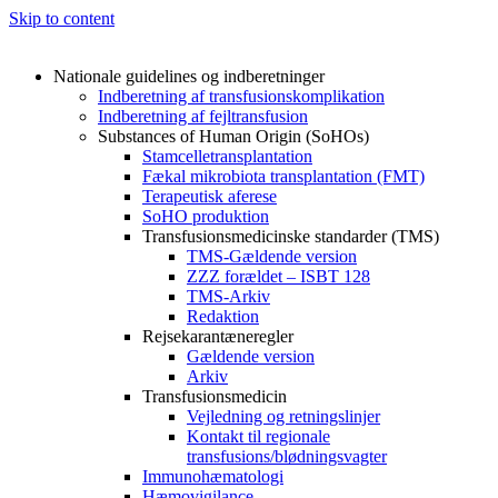
Skip to content
Nationale guidelines og indberetninger
Indberetning af transfusionskomplikation
Indberetning af fejltransfusion
Substances of Human Origin (SoHOs)
Stamcelletransplantation
Fækal mikrobiota transplantation (FMT)
Terapeutisk aferese
SoHO produktion
Transfusionsmedicinske standarder (TMS)
TMS-Gældende version
ZZZ forældet – ISBT 128
TMS-Arkiv
Redaktion
Rejsekarantæneregler
Gældende version
Arkiv
Transfusionsmedicin
Vejledning og retningslinjer
Kontakt til regionale
transfusions/blødningsvagter
Immunohæmatologi
Hæmovigilance