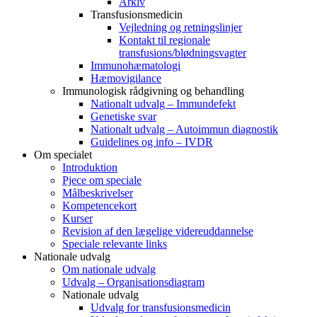
Arkiv
Transfusionsmedicin
Vejledning og retningslinjer
Kontakt til regionale
transfusions/blødningsvagter
Immunohæmatologi
Hæmovigilance
Immunologisk rådgivning og behandling
Nationalt udvalg – Immundefekt
Genetiske svar
Nationalt udvalg – Autoimmun diagnostik
Guidelines og info – IVDR
Om specialet
Introduktion
Pjece om speciale
Målbeskrivelser
Kompetencekort
Kurser
Revision af den lægelige videreuddannelse
Speciale relevante links
Nationale udvalg
Om nationale udvalg
Udvalg – Organisationsdiagram
Nationale udvalg
Udvalg for transfusionsmedicin