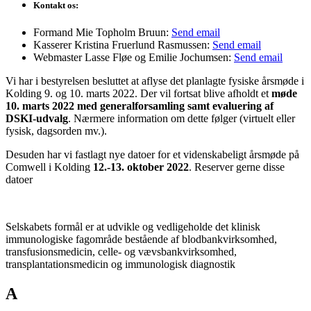
Kontakt os:
Formand Mie Topholm Bruun:
Send email
Kasserer Kristina Fruerlund Rasmussen:
Send email
Webmaster Lasse Fløe og Emilie Jochumsen:
Send email
Vi har i bestyrelsen besluttet at aflyse det planlagte fysiske årsmøde i
Kolding 9. og 10. marts 2022. Der vil fortsat blive afholdt et
møde
10. marts 2022 med generalforsamling samt evaluering af
DSKI-udvalg
. Nærmere information om dette følger (virtuelt eller
fysisk, dagsorden mv.).
Desuden har vi fastlagt nye datoer for et videnskabeligt årsmøde på
Comwell i Kolding
12.-13. oktober 2022
. Reserver gerne disse
datoer
Selskabets formål er at udvikle og vedligeholde det klinisk
immunologiske fagområde bestående af blodbankvirksomhed,
transfusionsmedicin, celle- og vævsbankvirksomhed,
transplantationsmedicin og immunologisk diagnostik
A