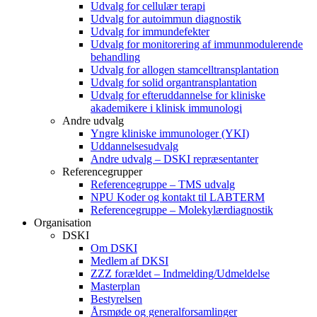
Udvalg for cellulær terapi
Udvalg for autoimmun diagnostik
Udvalg for immundefekter
Udvalg for monitorering af immunmodulerende
behandling
Udvalg for allogen stamcelltransplantation
Udvalg for solid organtransplantation
Udvalg for efteruddannelse for kliniske
akademikere i klinisk immunologi
Andre udvalg
Yngre kliniske immunologer (YKI)
Uddannelsesudvalg
Andre udvalg – DSKI repræsentanter
Referencegrupper
Referencegruppe – TMS udvalg
NPU Koder og kontakt til LABTERM
Referencegruppe – Molekylærdiagnostik
Organisation
DSKI
Om DSKI
Medlem af DKSI
ZZZ forældet – Indmelding/Udmeldelse
Masterplan
Bestyrelsen
Årsmøde og generalforsamlinger