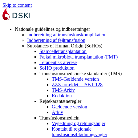
Skip to content
Nationale guidelines og indberetninger
Indberetning af transfusionskomplikation
Indberetning af fejltransfusion
Substances of Human Origin (SoHOs)
Stamcelletransplantation
Fækal mikrobiota transplantation (FMT)
Terapeutisk aferese
SoHO produktion
Transfusionsmedicinske standarder (TMS)
TMS-Gældende version
ZZZ forældet – ISBT 128
TMS-Arkiv
Redaktion
Rejsekarantæneregler
Gældende version
Arkiv
Transfusionsmedicin
Vejledning og retningslinjer
Kontakt til regionale
transfusions/blødningsvagter