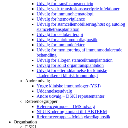
Udvalg for transfusionsmedicin
Udvalg vedr. transfusionsoverførte infektioner
Udvalg for immunohæmatologi
Udvalg for hæmovigilance
Udvalg for stamcellemobilisering/høst og autolog
stamcelletransplantation
Udvalg for cellulær terapi
Udvalg for autoimmun diagnostik
Udvalg for immundefekter
Udvalg for monitorering af immunmodulerende
behandling
Udvalg for allogen stamcelltransplantation
Udvalg for solid organtransplantation
Udvalg for efteruddannelse for kliniske
akademikere i klinisk immunologi
Andre udvalg
Yngre kliniske immunologer (YKI)
Uddannelsesudvalg
Andre udvalg – DSKI repræsentanter
Referencegrupper
Referencegruppe – TMS udvalg
NPU Koder og kontakt til LABTERM
Referencegruppe – Molekylærdiagnostik
Organisation
DSKI