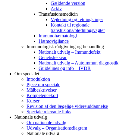
Gældende version
Arkiv
Transfusionsmedicin
Vejledning og retningslinjer
Kontakt til regionale
transfusions/blødningsvagter
Immunohæmatologi
Hæmovigilance
Immunologisk rådgivning og behandling
Nationalt udvalg – Immundefekt
Genetiske svar
Nationalt udvalg – Autoimmun diagnostik
Guidelines og info – IVDR
Om specialet
Introduktion
Pjece om speciale
Målbeskrivelser
Kompetencekort
Kurser
Revision af den lægelige videreuddannelse
Speciale relevante links
Nationale udvalg
Om nationale udvalg
Udvalg – Organisationsdiagram
Nationale udvalg