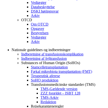
Vedtægter
Databeskyttelse
DSKI høringssvar
Arkiv
OTCD
Om OTCD
Opgaver
Bestyrelsen
Vedtægter
Arkiv
Nationale guidelines og indberetninger
Indberetning af transfusionskomplikation
Indberetning af fejltransfusion
Substances of Human Origin (SoHOs)
Stamcelletransplantation
Fækal mikrobiota transplantation (FMT)
Terapeutisk aferese
SoHO produktion
Transfusionsmedicinske standarder (TMS)
TMS-Gældende version
ZZZ forældet – ISBT 128
TMS-Arkiv
Redaktion
Rejsekarantæneregler